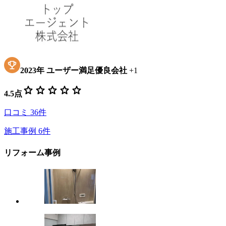
2023
年
ユーザー満足優良会社
+
1
star
star
star
star
star
4.5
点
口コミ
36
件
施工事例
6
件
リフォーム事例