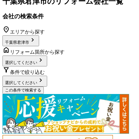
千葉県君津市
のリフォーム会社一覧
会社の検索条件
location_on
エリアから探す
chevron_right
千葉県君津市
home
リフォーム箇所から探す
chevron_right
選択してください
filter_alt
条件で絞り込む
chevron_right
選択してください
この条件で検索する