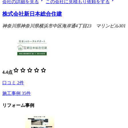
会社の詳細を見る
この会社に見積もり依頼をする
株式会社新日本総合住建
神奈川県神奈川県横浜市中区海岸通4丁目23 マリンビル301
star
star
star
star
star
4.4
点
口コミ
2
件
施工事例
35
件
リフォーム事例