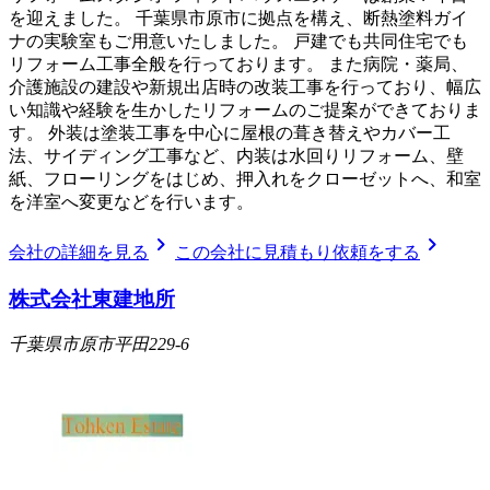
を迎えました。 千葉県市原市に拠点を構え、断熱塗料ガイ
ナの実験室もご用意いたしました。 戸建でも共同住宅でも
リフォーム工事全般を行っております。 また病院・薬局、
介護施設の建設や新規出店時の改装工事を行っており、幅広
い知識や経験を生かしたリフォームのご提案ができておりま
す。 外装は塗装工事を中心に屋根の葺き替えやカバー工
法、サイディング工事など、内装は水回りリフォーム、壁
紙、フローリングをはじめ、押入れをクローゼットへ、和室
を洋室へ変更などを行います。
chevron_right
chevron_right
会社の詳細を見る
この会社に見積もり依頼をする
株式会社東建地所
千葉県市原市平田229-6