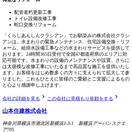
配管老朽更新工事
トイレ設備改修工事
蛇口交換リフォーム
「くらしあんしんクラシアン」でお馴染みの株式会社クラシ
アンは、水まわりの緊急メンテナンス、住宅設備交換・リフ
ォーム、給排水設備工事などの水まわりサービスを提供して
おります。24時間365日受付で全国47都道府県のエリアに対
応可能です。水まわりの設備のメンテナンスや設置、さらに
は大規模な改修工事にいたるまで高品質な施工を提供いたし
ます。お客様をはじめ数多くの方々に支えられて拡大して参
りました。これもひとえに皆様のご愛顧とご支援によるもの
と心より感謝申し上げます。
chevron_right
chevron_right
会社の詳細を見る
この会社に見積もり依頼をする
山本住建株式会社
神奈川県横浜市港北区新横浜1-3-1 新横浜アーバンスクエ
ア705