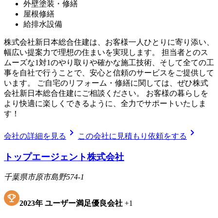
外壁塗装・修繕
屋根修繕
給排水設備
株式会社新日本総合住建は、お客様一人ひとりに寄り添い、
幅広い提案力で理想の住まいを実現します。 担当者とのス
ムーズな1対1のやり取りや確かな施工技術、そして全ての工
事を自社で行うことで、安心と信頼のサービスをご提供して
います。 ご自宅のリフォーム・修繕に関しては、ぜひ株式
会社新日本総合住建にご相談ください。 お客様の暮らしを
より快適に楽しくできるように、全力でサポートいたしま
す！
chevron_right
chevron_right
会社の詳細を見る
この会社に見積もり依頼をする
トップエージェント株式会社
千葉県市原市島野574-1
2023
年
ユーザー満足優良会社
+
1