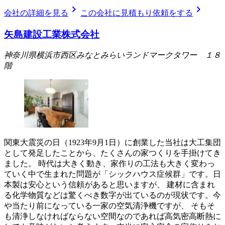
chevron_right
chevron_right
会社の詳細を見る
この会社に見積もり依頼をする
矢島建設工業株式会社
神奈川県横浜市西区みなとみらいランドマークタワー １８
階
関東大震災の日（1923年9月1日）に創業した当社は大工集団
として発足したことから、たくさんの家つくりを手掛けてき
ました。 時代は大きく動き、家作りの工法も大きく変わっ
ていく中で生まれた問題が「シックハウス症候群」です。日
本製は安心という信頼があると思いますが、 建材に含まれ
る化学物質などは驚くべき数字が出ているのが現状です。今
や当たり前になっている一家の空気清浄機ですが、 そもそ
も清浄しなければならない空間なのであれば高気密高断熱に