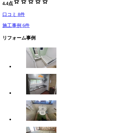
star
star
star
star
star
4.4
点
口コミ
8
件
施工事例
6
件
リフォーム事例