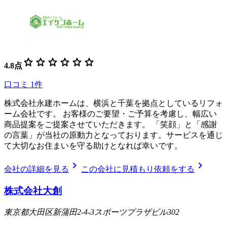
star
star
star
star
star
star
4.8
点
口コミ
1
件
株式会社永建ホームは、横浜と千葉を拠点としているリフォ
ーム会社です。 お客様のご要望・ご予算を考慮し、幅広い
商品提案をご提案させていただきます。 「笑顔」と「感謝
の言葉」が当社の原動力となっております。サービスを通じ
て大切なお住まいを守る助けとなれば幸いです。
chevron_right
chevron_right
会社の詳細を見る
この会社に見積もり依頼をする
株式会社大創
東京都大田区新蒲田2-4-3スポーツプラザビル302