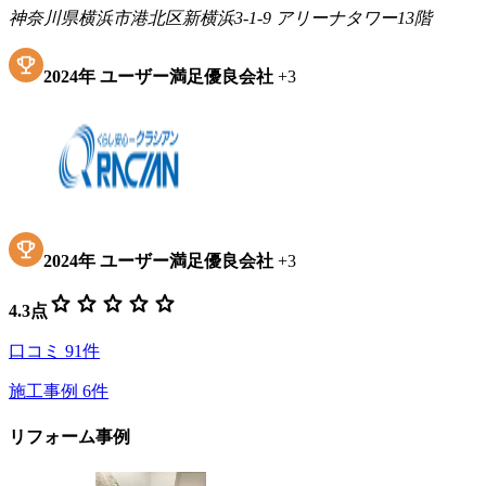
神奈川県横浜市港北区新横浜3-1-9 アリーナタワー13階
2024
年
ユーザー満足優良会社
+
3
2024
年
ユーザー満足優良会社
+
3
star
star
star
star
star
4.3
点
口コミ
91
件
施工事例
6
件
リフォーム事例