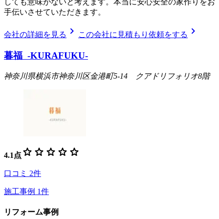
しても意味がないと考えます。本当に安心安全の家作りをお
手伝いさせていただきます。
chevron_right
chevron_right
会社の詳細を見る
この会社に見積もり依頼をする
暮福 -KURAFUKU-
神奈川県横浜市神奈川区金港町5-14 クアドリフォリオ8階
star
star
star
star
star
4.1
点
口コミ
2
件
施工事例
1
件
リフォーム事例