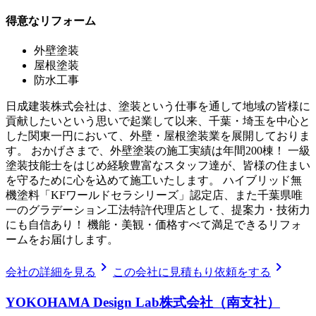
得意なリフォーム
外壁塗装
屋根塗装
防水工事
日成建装株式会社は、塗装という仕事を通して地域の皆様に
貢献したいという思いで起業して以来、千葉・埼玉を中心と
した関東一円において、外壁・屋根塗装業を展開しておりま
す。 おかげさまで、外壁塗装の施工実績は年間200棟！ 一級
塗装技能士をはじめ経験豊富なスタッフ達が、皆様の住まい
を守るために心を込めて施工いたします。 ハイブリッド無
機塗料「KFワールドセラシリーズ」認定店、また千葉県唯
一のグラデーション工法特許代理店として、提案力・技術力
にも自信あり！ 機能・美観・価格すべて満足できるリフォ
ームをお届けします。
chevron_right
chevron_right
会社の詳細を見る
この会社に見積もり依頼をする
YOKOHAMA Design Lab株式会社（南支社）