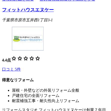
フィットハウスエヌケー
千葉県市原市五井西1丁目3-1
star
star
star
star
star
4.4
点
口コミ
5
件
得意なリフォーム
屋根・外壁などの外装リフォーム全般
戸建住宅の全面リフォーム
耐震補強工事・耐久性向上リフォーム
リフォームスタジオ フィットハウスエヌケーは創業７年目