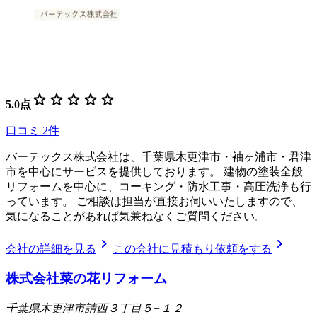
star
star
star
star
star
5.0
点
口コミ
2
件
バーテックス株式会社は、千葉県木更津市・袖ヶ浦市・君津
市を中心にサービスを提供しております。 建物の塗装全般
リフォームを中心に、コーキング・防水工事・高圧洗浄も行
っています。 ご相談は担当が直接お伺いいたしますので、
気になることがあれば気兼ねなくご質問ください。
chevron_right
chevron_right
会社の詳細を見る
この会社に見積もり依頼をする
株式会社菜の花リフォーム
千葉県木更津市請西３丁目５−１２