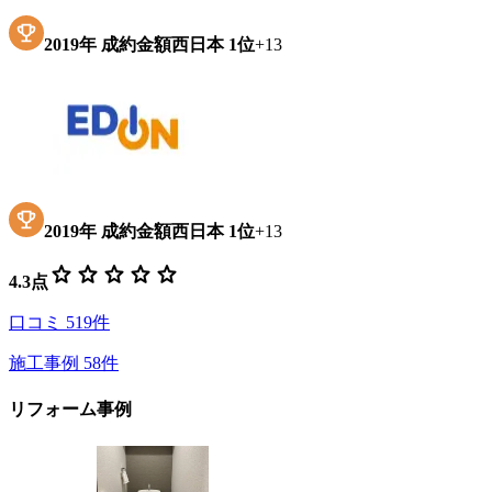
2019
年
成約金額西日本
1位
+
13
2019
年
成約金額西日本
1位
+
13
star
star
star
star
star
4.3
点
口コミ
519
件
施工事例
58
件
リフォーム事例