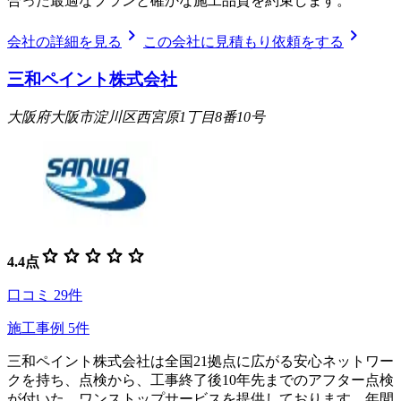
合った最適なプランと確かな施工品質を約束します。
chevron_right
chevron_right
会社の詳細を見る
この会社に見積もり依頼をする
三和ペイント株式会社
大阪府大阪市淀川区西宮原1丁目8番10号
star
star
star
star
star
4.4
点
口コミ
29
件
施工事例
5
件
三和ペイント株式会社は全国21拠点に広がる安心ネットワー
クを持ち、点検から、工事終了後10年先までのアフター点検
が付いた、ワンストップサービスを提供しております。年間