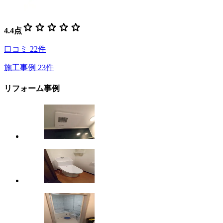
star
star
star
star
star
4.4
点
口コミ
22
件
施工事例
23
件
リフォーム事例