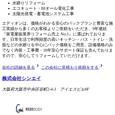
水廻りリフォーム
エコキュート・IHオール電化工事
太陽光発電・蓄電池システム工事
エディオンは、価格がわかる安心のパックプランと豊富な施
工実績から多くのお客様よりご依頼をいただき、9年連続
『家電量販業界リフォーム売上 No.1』に選ばれておりま
す。日常生活で利用頻度の高いキッチン・バス・トイレ・洗
面などの水廻りを中心にパック価格をご用意。設備価格のみ
でなく内装・工事費・10年安心サポート保証も含んでおりま
すので、安心してリフォームしていただけます。
chevron_right
chevron_right
会社の詳細を見る
この会社に見積もり依頼をする
株式会社シンエイ
大阪府大阪市中央区谷町2-4-3 アイエスビル9F