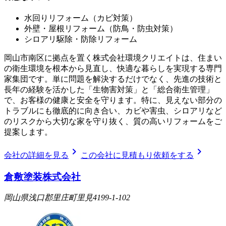
水回りリフォーム（カビ対策）
外壁・屋根リフォーム（防鳥・防虫対策）
シロアリ駆除・防除リフォーム
岡山市南区に拠点を置く株式会社環境クリエイトは、住まい
の衛生環境を根本から見直し、快適な暮らしを実現する専門
家集団です。単に問題を解決するだけでなく、先進の技術と
長年の経験を活かした「生物害対策」と「総合衛生管理」
で、お客様の健康と安全を守ります。特に、見えない部分の
トラブルにも徹底的に向き合い、カビや害虫、シロアリなど
のリスクから大切な家を守り抜く、質の高いリフォームをご
提案します。
chevron_right
chevron_right
会社の詳細を見る
この会社に見積もり依頼をする
倉敷塗装株式会社
岡山県浅口郡里庄町里見4199-1-102