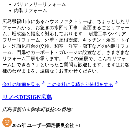
バリアフリーリフォーム
内装リフォーム
広島県福山市にあるハウスファクトリーは、ちょっとしたリ
フォームから、お急ぎの水回り工事、全面まるごとリフォー
ム、増改築と幅広く対応しております。 耐震工事やバリア
フリーリフォーム、外壁・屋根塗装、キッチン・浴室・トイ
レ・洗面化粧台の交換、和室・洋室・廊下などの内装リフォ
ーム、門扉やカーポート・ガレージの設置など、さまざまな
リフォーム工事を承ります。 「この値段で、こんなリフォ
ームはできる？」といったご質問も歓迎します。まずはお客
様のわがままを、遠慮なくお聞かせください。
chevron_right
chevron_right
会社の詳細を見る
この会社に見積もり依頼をする
リノベDESIGN広島
広島県福山市御幸町森脇432番地1
2025
年
ユーザー満足優良会社
+
1