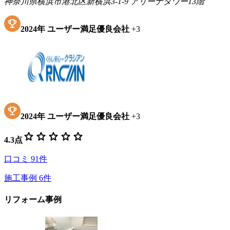
神奈川県横浜市港北区新横浜3-1-9 アリーナタワー13階
2024
年
ユーザー満足優良会社
+
3
2024
年
ユーザー満足優良会社
+
3
star
star
star
star
star
4.3
点
口コミ
91
件
施工事例
6
件
リフォーム事例