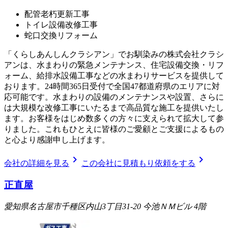
配管老朽更新工事
トイレ設備改修工事
蛇口交換リフォーム
「くらしあんしんクラシアン」でお馴染みの株式会社クラシ
アンは、水まわりの緊急メンテナンス、住宅設備交換・リフ
ォーム、給排水設備工事などの水まわりサービスを提供して
おります。24時間365日受付で全国47都道府県のエリアに対
応可能です。水まわりの設備のメンテナンスや設置、さらに
は大規模な改修工事にいたるまで高品質な施工を提供いたし
ます。お客様をはじめ数多くの方々に支えられて拡大して参
りました。これもひとえに皆様のご愛顧とご支援によるもの
と心より感謝申し上げます。
chevron_right
chevron_right
会社の詳細を見る
この会社に見積もり依頼をする
正直屋
愛知県名古屋市千種区内山3丁目31-20 今池ＮＭビル 4階