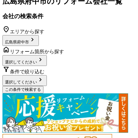
広島県府中市
のリフォーム会社一覧
会社の検索条件
location_on
エリアから探す
chevron_right
広島県府中市
home
リフォーム箇所から探す
chevron_right
選択してください
filter_alt
条件で絞り込む
chevron_right
選択してください
この条件で検索する