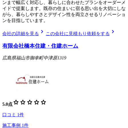
ンまで幅広く対応し、暮らしに合わせたプランをオーダーメ
イドで提案します。既存の住まいに宿る思い出を大切にしな
がら、暮らしやすさとデザイン性を両立させるリノベーショ
ンを目指しています。
chevron_right
chevron_right
会社の詳細を見る
この会社に見積もり依頼をする
有限会社橋本住建・住建ホーム
広島県福山市御幸町中津原1319
star
star
star
star
star
5.0
点
口コミ
1
件
施工事例
1
件