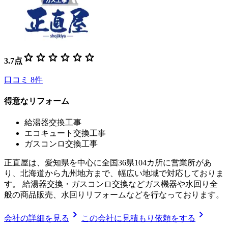
star
star
star
star
star
star
3.7
点
口コミ
8
件
得意なリフォーム
給湯器交換工事
エコキュート交換工事
ガスコンロ交換工事
正直屋は、愛知県を中心に全国36県104カ所に営業所があ
り、北海道から九州地方まで、幅広い地域で対応しておりま
す。 給湯器交換・ガスコンロ交換などガス機器や水回り全
般の商品販売、水回りリフォームなどを行なっております。
chevron_right
chevron_right
会社の詳細を見る
この会社に見積もり依頼をする