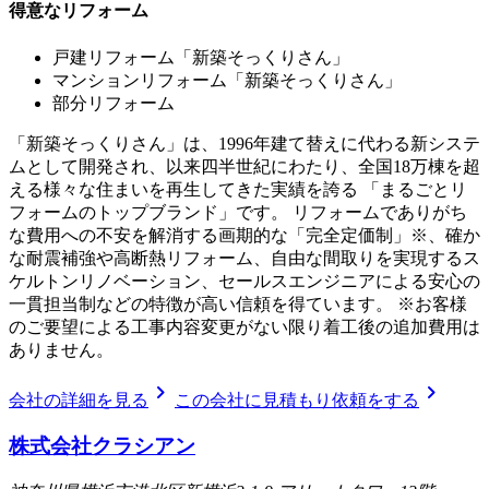
得意なリフォーム
戸建リフォーム「新築そっくりさん」
マンションリフォーム「新築そっくりさん」
部分リフォーム
「新築そっくりさん」は、1996年建て替えに代わる新システ
ムとして開発され、以来四半世紀にわたり、全国18万棟を超
える様々な住まいを再生してきた実績を誇る 「まるごとリ
フォームのトップブランド」です。 リフォームでありがち
な費用への不安を解消する画期的な「完全定価制」※、確か
な耐震補強や高断熱リフォーム、自由な間取りを実現するス
ケルトンリノベーション、セールスエンジニアによる安心の
一貫担当制などの特徴が高い信頼を得ています。 ※お客様
のご要望による工事内容変更がない限り着工後の追加費用は
ありません。
chevron_right
chevron_right
会社の詳細を見る
この会社に見積もり依頼をする
株式会社クラシアン