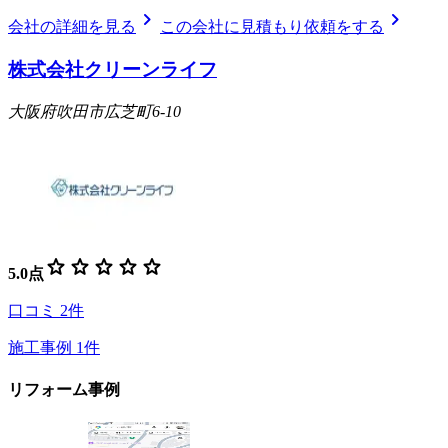
chevron_right
chevron_right
会社の詳細を見る
この会社に見積もり依頼をする
株式会社クリーンライフ
大阪府吹田市広芝町6-10
star
star
star
star
star
5.0
点
口コミ
2
件
施工事例
1
件
リフォーム事例