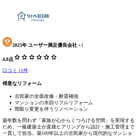
2025
年
ユーザー満足優良会社
+
1
star
star
star
star
star
star
4.8
点
口コミ
11
件
得意なリフォーム
古民家の全面改修・耐震補強
マンションの水回りフルリフォーム
間取り変更を伴うリノベーション
築年数を問わず「家族が心からくつろげる空間」を実現する
ため、一級建築士が直接ヒアリングから設計・施工管理まで
一貫して担当。築100年以上の古民家から現代的なマンショ