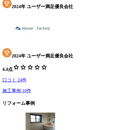
2024
年
ユーザー満足優良会社
2024
年
ユーザー満足優良会社
star
star
star
star
star
4.4
点
口コミ
24
件
施工事例
10
件
リフォーム事例