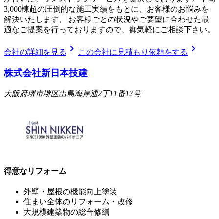
3,000棟超の圧倒的な施工実績をもとに、お客様のお悩みを
解決いたします。 お客様ごとの状況やご要望に合わせた最
適なご提案を行っておりますので、御気軽にご相談下さい。
chevron_right
chevron_right
会社の詳細を見る
この会社に見積もり依頼をする
株式会社新日本技建
大阪府堺市堺区出島海岸通2丁11番12号
得意なリフォーム
外壁・屋根の機能向上塗装
住まい全体のリフォーム・改修
大規模建築物の総合修繕