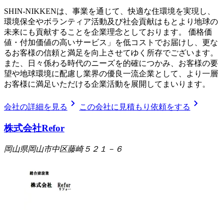
SHIN-NIKKENは、事業を通じて、快適な住環境を実現し、
環境保全やボランティア活動及び社会貢献はもとより地球の
未来にも貢献することを企業理念としております。 価格価
値・付加価値の高いサービス」を低コストでお届けし、更な
るお客様の信頼と満足を向上させてゆく所存でございます。
また、日々係わる時代のニーズを的確につかみ、お客様の要
望や地球環境に配慮し業界の優良一流企業として、より一層
お客様に満足いただける企業活動を展開してまいります。
chevron_right
chevron_right
会社の詳細を見る
この会社に見積もり依頼をする
株式会社Refor
岡山県岡山市中区藤崎５２１－６