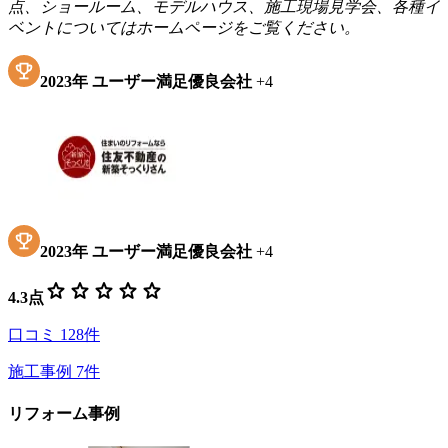
点、ショールーム、モデルハウス、施工現場見学会、各種イ
ベントについてはホームページをご覧ください。
2023
年
ユーザー満足優良会社
+
4
2023
年
ユーザー満足優良会社
+
4
star
star
star
star
star
4.3
点
口コミ
128
件
施工事例
7
件
リフォーム事例