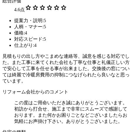
総合評価
star
star
star
star
star
star
4.6
点
提案力・説明:5
人柄・マナー:5
価格:4
対応スピード:5
仕上がり:4
見積もりの出し方やこまめな連絡等、誠意を感じる対応でし
た。また工事に来てくれた会社も丁寧な仕事と礼儀正しい方
で安心して工事を任せる事が出来ました。交換後の窓につい
ては綺麗で冷暖房費用の抑制につなげられたら良いなと思っ
ています。
リフォーム会社からのコメント
この度はご用命いただき誠にありがとうございます。
初訪から打合せ、施工まで非常にスムーズで感謝して
おります。また何かお困りごとなどございましたらお
気軽にお声掛け下さい。ありがとうございました。