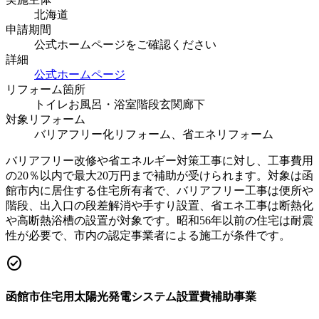
北海道
申請期間
公式ホームページをご確認ください
詳細
公式ホームページ
リフォーム箇所
トイレ
お風呂・浴室
階段
玄関
廊下
対象リフォーム
バリアフリー化リフォーム、省エネリフォーム
バリアフリー改修や省エネルギー対策工事に対し、工事費用
の20％以内で最大20万円まで補助が受けられます。対象は函
館市内に居住する住宅所有者で、バリアフリー工事は便所や
階段、出入口の段差解消や手すり設置、省エネ工事は断熱化
や高断熱浴槽の設置が対象です。昭和56年以前の住宅は耐震
性が必要で、市内の認定事業者による施工が条件です。
check_circle
函館市住宅用太陽光発電システム設置費補助事業