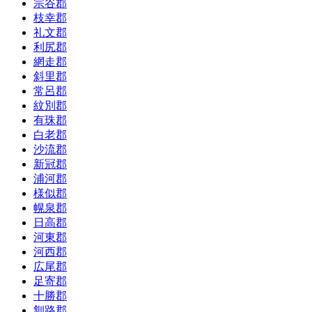
宗谷郡
枝幸郡
礼文郡
利尻郡
網走郡
斜里郡
常呂郡
紋別郡
有珠郡
白老郡
沙流郡
新冠郡
浦河郡
様似郡
幌泉郡
日高郡
河東郡
河西郡
広尾郡
足寄郡
十勝郡
釧路郡