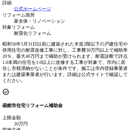
詳細
公式ホームページ
リフォーム箇所
家全体・リノベーション
対象リフォーム
耐震化リフォーム
昭和56年5月31日以前に建築された木造2階以下の戸建住宅や
併用住宅の耐震改修工事に対し、工事費30万円以上で補助率
20％、最大40万円まで補助が受けられます。耐震診断で評点
1.0未満の住宅を1.0以上に改修する工事が対象で、市内に居
住し市税滞納がないことが条件です。施工は市内登録事業者
または建築事業者が行います。詳細は公式サイトで確認して
ください。
check_circle
函館市住宅リフォーム補助金
上限金額
20
万円
実施主体