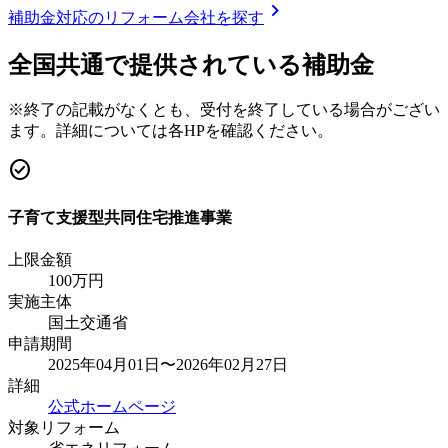
chevron_right
補助金対応のリフォーム会社を探す
全国共通で提供されている補助金
※終了の記載がなくとも、受付を終了している場合がござい
ます。詳細については各HPを確認ください。
check_circle
子育て支援型共同住宅推進事業
上限金額
100
万円
実施主体
国土交通省
申請期間
2025年04月01日〜2026年02月27日
詳細
公式ホームページ
対象リフォーム