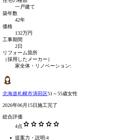
住宅の種類
一戸建て
築年数
42年
価格
132万円
工事期間
2日
リフォーム箇所
（採用したメーカー）
家全体・リノベーション:
北海道札幌市清田区
51～55歳女性
2026年06月15日施工完了
総合評価
star
star
star
star
star
4
点
提案力・説明:4