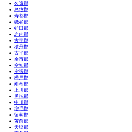
久遠郡
島牧郡
寿都郡
磯谷郡
虻田郡
岩内郡
古宇郡
積丹郡
古平郡
余市郡
空知郡
夕張郡
樺戸郡
雨竜郡
上川郡
勇払郡
中川郡
増毛郡
留萌郡
苫前郡
天塩郡