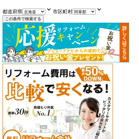
keyboard_arrow_down
keyboard_arrow_down
都道府県
市区町村
この条件で検索する