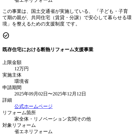
省エネリフォーム
この事業は、国土交通省が実施している、 「子ども・子育
て期の親が、共同住宅（賃貸・分譲）で安心して暮らせる環
境」を整えるための支援制度 です。
check_circle
既存住宅における断熱リフォーム支援事業
上限金額
12
万円
実施主体
環境省
申請期間
2025年09月02日〜2025年12月12日
詳細
公式ホームページ
リフォーム箇所
家全体・リノベーション
玄関
その他
対象リフォーム
省エネリフォーム