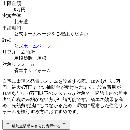
上限金額
9
万円
実施主体
北海道
申請期間
公式ホームページをご確認ください
詳細
公式ホームページ
リフォーム箇所
屋根塗装・屋根
対象リフォーム
省エネリフォーム
自宅に太陽光発電システムを設置する際、1kWあたり3万
円、最大9万円までの補助金が受けられます。設置費用が
1kWあたり50万円以下のシステムが対象で、函館市内の居住
者で市税の未納がない方が申請可能です。省エネ効果を高
め、光熱費削減にもつながるため、環境に配慮した住宅リフ
ォームを検討する方におすすめです。
keyboard_arrow_down
keyboard_arrow_down
補助金情報をさらに表示する