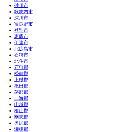
砂川市
歌志内市
深川市
富良野市
登別市
恵庭市
伊達市
北広島市
石狩市
北斗市
石狩郡
松前郡
上磯郡
亀田郡
茅部郡
二海郡
山越郡
檜山郡
爾志郡
奥尻郡
瀬棚郡