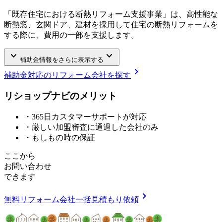
「既存住宅における断熱リフォーム支援事業」は、高性能な
断熱窓、玄関ドア、建材を採用して住宅の断熱リフォームを
する際に、費用の一部を支援します。
keyboard_arrow_down
keyboard_arrow_down
補助金情報をさらに表示する
chevron_right
補助金対応のリフォーム会社を探す
リショップナビの
メ
リ
ッ
ト
・365日カスタマーサポートが対応
・厳しい加盟審査に通過した会社のみ
・もしもの時の保証
ここから
お問い合わせ
できます
chevron_right
無料
リフォーム会社一括見積もり依頼