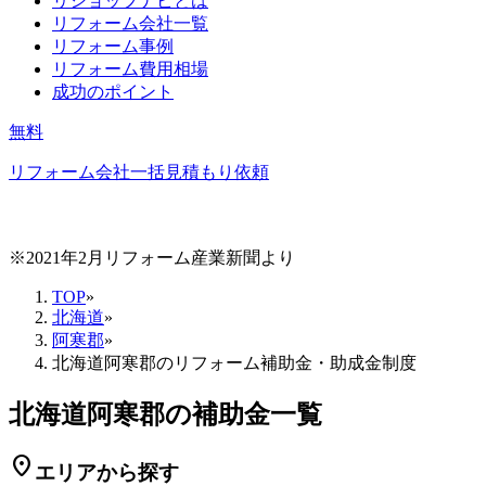
リショップナビとは
リフォーム会社一覧
リフォーム事例
リフォーム費用相場
成功のポイント
無料
リフォーム会社一括見積もり依頼
※2021年2月リフォーム産業新聞より
TOP
»
北海道
»
阿寒郡
»
北海道阿寒郡のリフォーム補助金・助成金制度
北海道阿寒郡の補助金一覧
location_on
エリアから探す