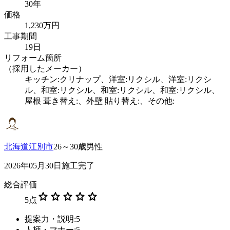
30年
価格
1,230万円
工事期間
19日
リフォーム箇所
（採用したメーカー）
キッチン:クリナップ、洋室:リクシル、洋室:リクシ
ル、和室:リクシル、和室:リクシル、和室:リクシル、
屋根 葺き替え:、外壁 貼り替え:、その他:
北海道江別市
26～30歳男性
2026年05月30日施工完了
総合評価
star
star
star
star
star
5
点
提案力・説明:5
人柄・マナー:5