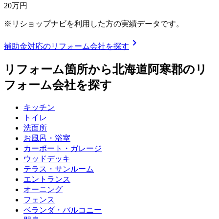
20
万円
※リショップナビを利用した方の実績データです。
chevron_right
補助金対応のリフォーム会社を探す
リフォーム箇所から
北海道阿寒郡
のリ
フォーム会社を探す
キッチン
トイレ
洗面所
お風呂・浴室
カーポート・ガレージ
ウッドデッキ
テラス・サンルーム
エントランス
オーニング
フェンス
ベランダ・バルコニー