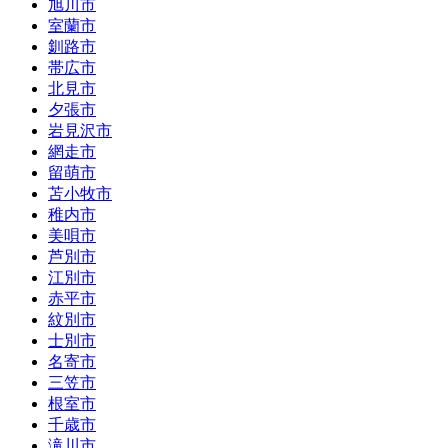
旭川市
室蘭市
釧路市
帯広市
北見市
夕張市
岩見沢市
網走市
留萌市
苫小牧市
稚内市
美唄市
芦別市
江別市
赤平市
紋別市
士別市
名寄市
三笠市
根室市
千歳市
滝川市