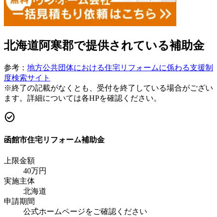
北海道阿寒郡
で提供されている補助金
参考：
地方公共団体における住宅リフォームに係わる支援制
度検索サイト
※終了の記載がなくとも、受付を終了している場合がござい
ます。詳細については各HPを確認ください。
check_circle
函館市住宅リフォーム補助金
上限金額
40
万円
実施主体
北海道
申請期間
公式ホームページをご確認ください