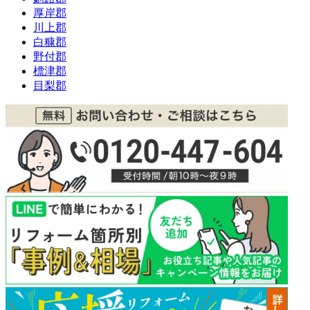
厚岸郡
川上郡
白糠郡
野付郡
標津郡
目梨郡