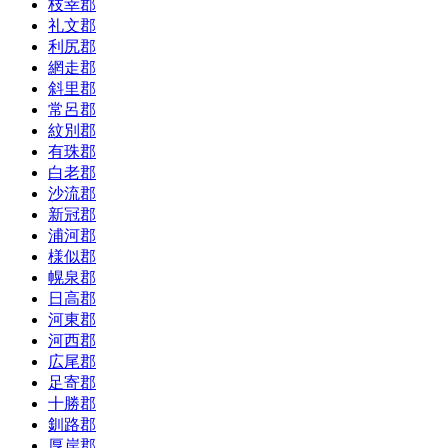
枝幸郡
礼文郡
利尻郡
網走郡
斜里郡
常呂郡
紋別郡
有珠郡
白老郡
沙流郡
新冠郡
浦河郡
様似郡
幌泉郡
日高郡
河東郡
河西郡
広尾郡
足寄郡
十勝郡
釧路郡
厚岸郡