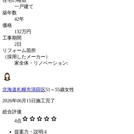
住宅の種類
一戸建て
築年数
42年
価格
132万円
工事期間
2日
リフォーム箇所
（採用したメーカー）
家全体・リノベーション:
北海道札幌市清田区
51～55歳女性
2026年06月15日施工完了
総合評価
star
star
star
star
star
4
点
提案力・説明:4