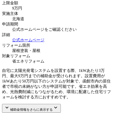
上限金額
9
万円
実施主体
北海道
申請期間
公式ホームページをご確認ください
詳細
公式ホームページ
リフォーム箇所
屋根塗装・屋根
対象リフォーム
省エネリフォーム
自宅に太陽光発電システムを設置する際、1kWあたり3万
円、最大9万円までの補助金が受けられます。設置費用が
1kWあたり50万円以下のシステムが対象で、函館市内の居住
者で市税の未納がない方が申請可能です。省エネ効果を高
め、光熱費削減にもつながるため、環境に配慮した住宅リフ
ォームを検討する方におすすめです。
keyboard_arrow_down
keyboard_arrow_down
補助金情報をさらに表示する