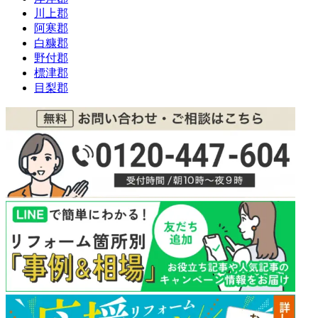
川上郡
阿寒郡
白糠郡
野付郡
標津郡
目梨郡