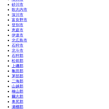
砂川市
歌志内市
深川市
富良野市
登別市
恵庭市
伊達市
北広島市
石狩市
北斗市
石狩郡
松前郡
上磯郡
亀田郡
茅部郡
二海郡
山越郡
檜山郡
爾志郡
奥尻郡
瀬棚郡