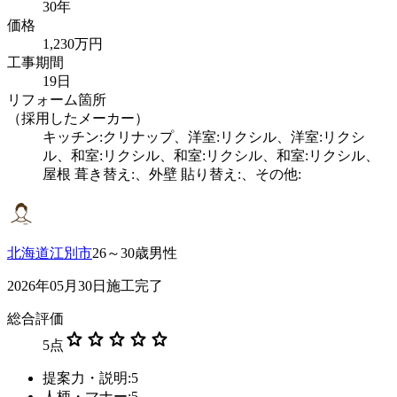
30年
価格
1,230万円
工事期間
19日
リフォーム箇所
（採用したメーカー）
キッチン:クリナップ、洋室:リクシル、洋室:リクシ
ル、和室:リクシル、和室:リクシル、和室:リクシル、
屋根 葺き替え:、外壁 貼り替え:、その他:
北海道江別市
26～30歳男性
2026年05月30日施工完了
総合評価
star
star
star
star
star
5
点
提案力・説明:5
人柄・マナー:5