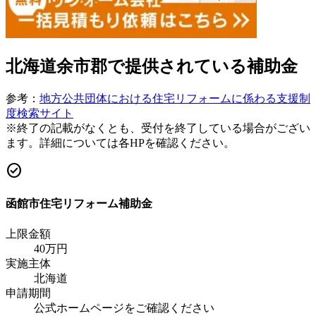
北海道余市郡
で提供されている補助金
参考：
地方公共団体における住宅リフォームに係わる支援制
度検索サイト
※終了の記載がなくとも、受付を終了している場合がござい
ます。詳細については各HPを確認ください。
check_circle
函館市住宅リフォーム補助金
上限金額
40
万円
実施主体
北海道
申請期間
公式ホームページをご確認ください