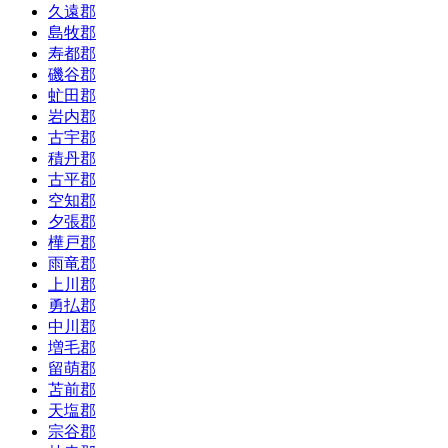
久遠郡
島牧郡
寿都郡
磯谷郡
虻田郡
岩内郡
古宇郡
積丹郡
古平郡
空知郡
夕張郡
樺戸郡
雨竜郡
上川郡
勇払郡
中川郡
増毛郡
留萌郡
苫前郡
天塩郡
宗谷郡