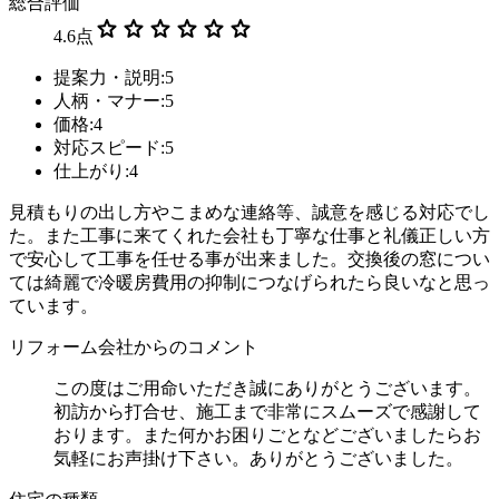
総合評価
star
star
star
star
star
star
4.6
点
提案力・説明:5
人柄・マナー:5
価格:4
対応スピード:5
仕上がり:4
見積もりの出し方やこまめな連絡等、誠意を感じる対応でし
た。また工事に来てくれた会社も丁寧な仕事と礼儀正しい方
で安心して工事を任せる事が出来ました。交換後の窓につい
ては綺麗で冷暖房費用の抑制につなげられたら良いなと思っ
ています。
リフォーム会社からのコメント
この度はご用命いただき誠にありがとうございます。
初訪から打合せ、施工まで非常にスムーズで感謝して
おります。また何かお困りごとなどございましたらお
気軽にお声掛け下さい。ありがとうございました。