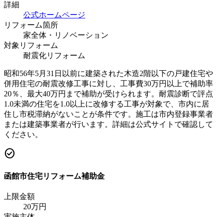
詳細
公式ホームページ
リフォーム箇所
家全体・リノベーション
対象リフォーム
耐震化リフォーム
昭和56年5月31日以前に建築された木造2階以下の戸建住宅や
併用住宅の耐震改修工事に対し、工事費30万円以上で補助率
20％、最大40万円まで補助が受けられます。耐震診断で評点
1.0未満の住宅を1.0以上に改修する工事が対象で、市内に居
住し市税滞納がないことが条件です。施工は市内登録事業者
または建築事業者が行います。詳細は公式サイトで確認して
ください。
check_circle
函館市住宅リフォーム補助金
上限金額
20
万円
実施主体