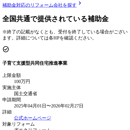
chevron_right
補助金対応のリフォーム会社を探す
全国共通で提供されている補助金
※終了の記載がなくとも、受付を終了している場合がござい
ます。詳細については各HPを確認ください。
check_circle
子育て支援型共同住宅推進事業
上限金額
100
万円
実施主体
国土交通省
申請期間
2025年04月01日〜2026年02月27日
詳細
公式ホームページ
対象リフォーム