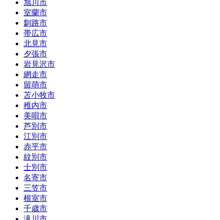
旭川市
室蘭市
釧路市
帯広市
北見市
夕張市
岩見沢市
網走市
留萌市
苫小牧市
稚内市
美唄市
芦別市
江別市
赤平市
紋別市
士別市
名寄市
三笠市
根室市
千歳市
滝川市