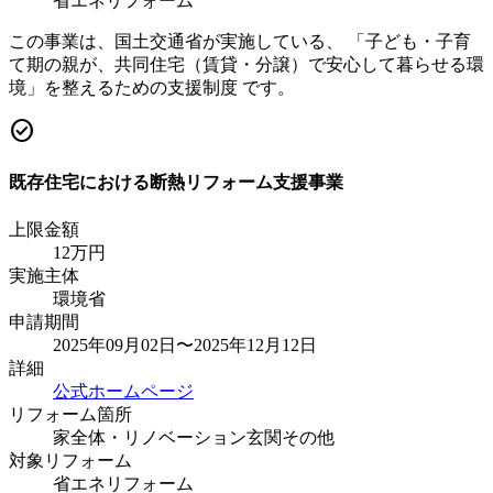
省エネリフォーム
この事業は、国土交通省が実施している、 「子ども・子育
て期の親が、共同住宅（賃貸・分譲）で安心して暮らせる環
境」を整えるための支援制度 です。
check_circle
既存住宅における断熱リフォーム支援事業
上限金額
12
万円
実施主体
環境省
申請期間
2025年09月02日〜2025年12月12日
詳細
公式ホームページ
リフォーム箇所
家全体・リノベーション
玄関
その他
対象リフォーム
省エネリフォーム