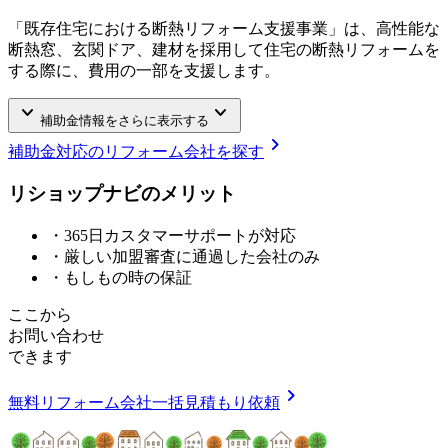
「既存住宅における断熱リフォーム支援事業」は、高性能な
断熱窓、玄関ドア、建材を採用して住宅の断熱リフォームを
する際に、費用の一部を支援します。
keyboard_arrow_down
keyboard_arrow_down
補助金情報をさらに表示する
chevron_right
補助金対応のリフォーム会社を探す
リショップナビの
メ
リ
ッ
ト
・365日カスタマーサポートが対応
・厳しい加盟審査に通過した会社のみ
・もしもの時の保証
ここから
お問い合わせ
できます
chevron_right
無料
リフォーム会社一括見積もり依頼