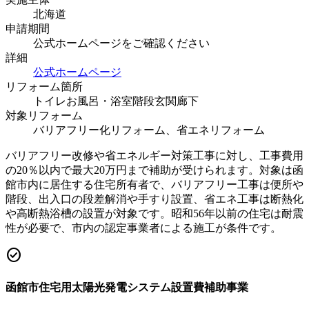
北海道
申請期間
公式ホームページをご確認ください
詳細
公式ホームページ
リフォーム箇所
トイレ
お風呂・浴室
階段
玄関
廊下
対象リフォーム
バリアフリー化リフォーム、省エネリフォーム
バリアフリー改修や省エネルギー対策工事に対し、工事費用
の20％以内で最大20万円まで補助が受けられます。対象は函
館市内に居住する住宅所有者で、バリアフリー工事は便所や
階段、出入口の段差解消や手すり設置、省エネ工事は断熱化
や高断熱浴槽の設置が対象です。昭和56年以前の住宅は耐震
性が必要で、市内の認定事業者による施工が条件です。
check_circle
函館市住宅用太陽光発電システム設置費補助事業