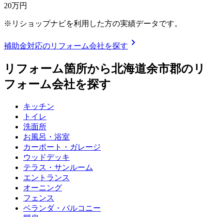
20
万円
※リショップナビを利用した方の実績データです。
chevron_right
補助金対応のリフォーム会社を探す
リフォーム箇所から
北海道余市郡
のリ
フォーム会社を探す
キッチン
トイレ
洗面所
お風呂・浴室
カーポート・ガレージ
ウッドデッキ
テラス・サンルーム
エントランス
オーニング
フェンス
ベランダ・バルコニー