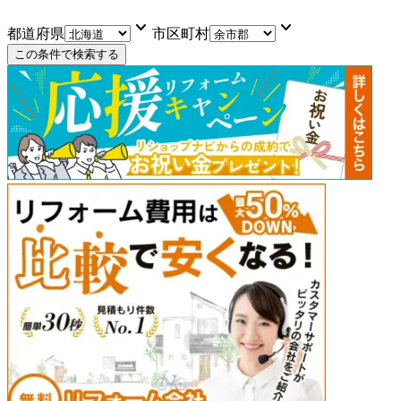
keyboard_arrow_down
keyboard_arrow_down
都道府県
市区町村
この条件で検索する