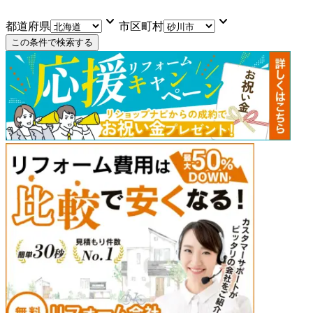
keyboard_arrow_down
keyboard_arrow_down
都道府県
市区町村
この条件で検索する