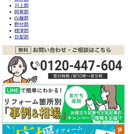
川上郡
阿寒郡
白糠郡
野付郡
標津郡
目梨郡