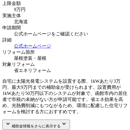
上限金額
9
万円
実施主体
北海道
申請期間
公式ホームページをご確認ください
詳細
公式ホームページ
リフォーム箇所
屋根塗装・屋根
対象リフォーム
省エネリフォーム
自宅に太陽光発電システムを設置する際、1kWあたり3万
円、最大9万円までの補助金が受けられます。設置費用が
1kWあたり50万円以下のシステムが対象で、函館市内の居住
者で市税の未納がない方が申請可能です。省エネ効果を高
め、光熱費削減にもつながるため、環境に配慮した住宅リフ
ォームを検討する方におすすめです。
keyboard_arrow_down
keyboard_arrow_down
補助金情報をさらに表示する