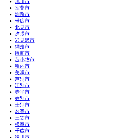
旭川市
室蘭市
釧路市
帯広市
北見市
夕張市
岩見沢市
網走市
留萌市
苫小牧市
稚内市
美唄市
芦別市
江別市
赤平市
紋別市
士別市
名寄市
三笠市
根室市
千歳市
滝川市