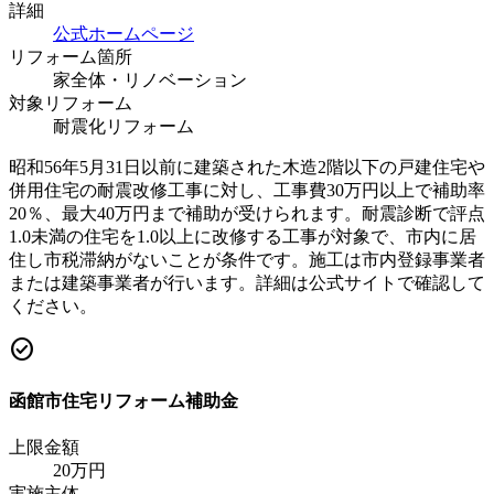
詳細
公式ホームページ
リフォーム箇所
家全体・リノベーション
対象リフォーム
耐震化リフォーム
昭和56年5月31日以前に建築された木造2階以下の戸建住宅や
併用住宅の耐震改修工事に対し、工事費30万円以上で補助率
20％、最大40万円まで補助が受けられます。耐震診断で評点
1.0未満の住宅を1.0以上に改修する工事が対象で、市内に居
住し市税滞納がないことが条件です。施工は市内登録事業者
または建築事業者が行います。詳細は公式サイトで確認して
ください。
check_circle
函館市住宅リフォーム補助金
上限金額
20
万円
実施主体