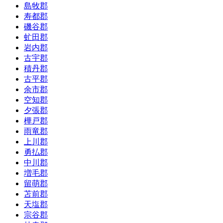
島牧郡
寿都郡
磯谷郡
虻田郡
岩内郡
古宇郡
積丹郡
古平郡
余市郡
空知郡
夕張郡
樺戸郡
雨竜郡
上川郡
勇払郡
中川郡
増毛郡
留萌郡
苫前郡
天塩郡
宗谷郡