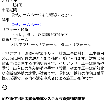
北海道
申請期間
公式ホームページをご確認ください
詳細
公式ホームページ
リフォーム箇所
トイレ
お風呂・浴室
階段
玄関
廊下
対象リフォーム
バリアフリー化リフォーム、省エネリフォーム
バリアフリー改修や省エネルギー対策工事に対し、工事費用
の20％以内で最大20万円まで補助が受けられます。対象は函
館市内に居住する住宅所有者で、バリアフリー工事は便所や
階段、出入口の段差解消や手すり設置、省エネ工事は断熱化
や高断熱浴槽の設置が対象です。昭和56年以前の住宅は耐震
性が必要で、市内の認定事業者による施工が条件です。
check_circle
函館市住宅用太陽光発電システム設置費補助事業