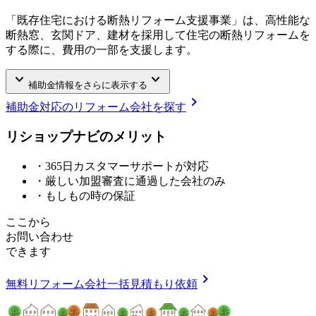
「既存住宅における断熱リフォーム支援事業」は、高性能な
断熱窓、玄関ドア、建材を採用して住宅の断熱リフォームを
する際に、費用の一部を支援します。
keyboard_arrow_down
keyboard_arrow_down
補助金情報をさらに表示する
chevron_right
補助金対応のリフォーム会社を探す
リショップナビの
メ
リ
ッ
ト
・365日カスタマーサポートが対応
・厳しい加盟審査に通過した会社のみ
・もしもの時の保証
ここから
お問い合わせ
できます
chevron_right
無料
リフォーム会社一括見積もり依頼