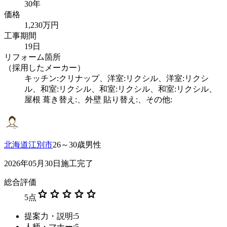
30年
価格
1,230万円
工事期間
19日
リフォーム箇所
（採用したメーカー）
キッチン:クリナップ、洋室:リクシル、洋室:リクシ
ル、和室:リクシル、和室:リクシル、和室:リクシル、
屋根 葺き替え:、外壁 貼り替え:、その他:
北海道江別市
26～30歳男性
2026年05月30日施工完了
総合評価
star
star
star
star
star
5
点
提案力・説明:5
人柄・マナー:5