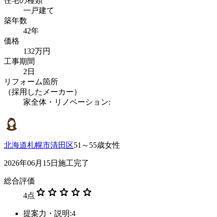
住宅の種類
一戸建て
築年数
42年
価格
132万円
工事期間
2日
リフォーム箇所
（採用したメーカー）
家全体・リノベーション:
北海道札幌市清田区
51～55歳女性
2026年06月15日施工完了
総合評価
star
star
star
star
star
4
点
提案力・説明:4