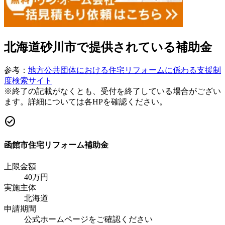
北海道砂川市
で提供されている補助金
参考：
地方公共団体における住宅リフォームに係わる支援制
度検索サイト
※終了の記載がなくとも、受付を終了している場合がござい
ます。詳細については各HPを確認ください。
check_circle
函館市住宅リフォーム補助金
上限金額
40
万円
実施主体
北海道
申請期間
公式ホームページをご確認ください