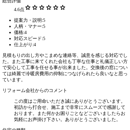
総合評価
star
star
star
star
star
star
4.6
点
提案力・説明:5
人柄・マナー:5
価格:4
対応スピード:5
仕上がり:4
見積もりの出し方やこまめな連絡等、誠意を感じる対応でし
た。また工事に来てくれた会社も丁寧な仕事と礼儀正しい方
で安心して工事を任せる事が出来ました。交換後の窓につい
ては綺麗で冷暖房費用の抑制につなげられたら良いなと思っ
ています。
リフォーム会社からのコメント
この度はご用命いただき誠にありがとうございます。
初訪から打合せ、施工まで非常にスムーズで感謝して
おります。また何かお困りごとなどございましたらお
気軽にお声掛け下さい。ありがとうございました。