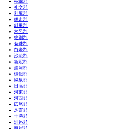
枝幸郡
礼文郡
利尻郡
網走郡
斜里郡
常呂郡
紋別郡
有珠郡
白老郡
沙流郡
新冠郡
浦河郡
様似郡
幌泉郡
日高郡
河東郡
河西郡
広尾郡
足寄郡
十勝郡
釧路郡
厚岸郡