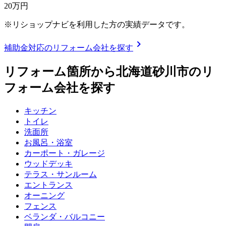
20
万円
※リショップナビを利用した方の実績データです。
chevron_right
補助金対応のリフォーム会社を探す
リフォーム箇所から
北海道砂川市
のリ
フォーム会社を探す
キッチン
トイレ
洗面所
お風呂・浴室
カーポート・ガレージ
ウッドデッキ
テラス・サンルーム
エントランス
オーニング
フェンス
ベランダ・バルコニー