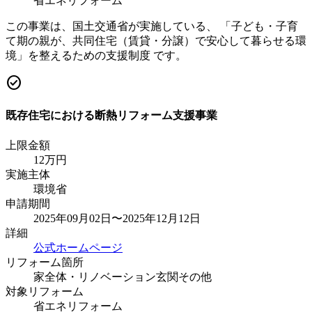
省エネリフォーム
この事業は、国土交通省が実施している、 「子ども・子育
て期の親が、共同住宅（賃貸・分譲）で安心して暮らせる環
境」を整えるための支援制度 です。
check_circle
既存住宅における断熱リフォーム支援事業
上限金額
12
万円
実施主体
環境省
申請期間
2025年09月02日〜2025年12月12日
詳細
公式ホームページ
リフォーム箇所
家全体・リノベーション
玄関
その他
対象リフォーム
省エネリフォーム