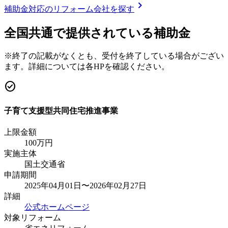
chevron_right
補助金対応のリフォーム会社を探す
全国共通で提供されている補助金
※終了の記載がなくとも、受付を終了している場合がござい
ます。詳細については各HPを確認ください。
check_circle
子育て支援型共同住宅推進事業
上限金額
100
万円
実施主体
国土交通省
申請期間
2025年04月01日〜2026年02月27日
詳細
公式ホームページ
対象リフォーム