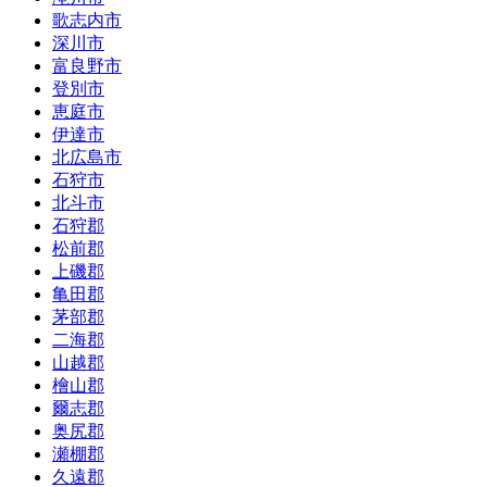
歌志内市
深川市
富良野市
登別市
恵庭市
伊達市
北広島市
石狩市
北斗市
石狩郡
松前郡
上磯郡
亀田郡
茅部郡
二海郡
山越郡
檜山郡
爾志郡
奥尻郡
瀬棚郡
久遠郡