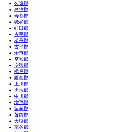
久遠郡
島牧郡
寿都郡
磯谷郡
虻田郡
古宇郡
積丹郡
古平郡
余市郡
空知郡
夕張郡
樺戸郡
雨竜郡
上川郡
勇払郡
中川郡
増毛郡
留萌郡
苫前郡
天塩郡
宗谷郡