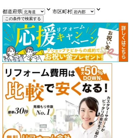
keyboard_arrow_down
keyboard_arrow_down
都道府県
市区町村
この条件で検索する