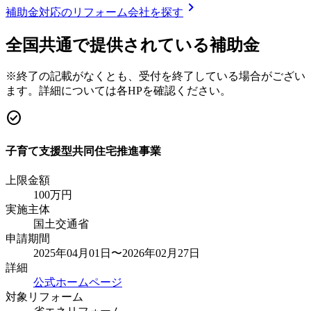
chevron_right
補助金対応のリフォーム会社を探す
全国共通で提供されている補助金
※終了の記載がなくとも、受付を終了している場合がござい
ます。詳細については各HPを確認ください。
check_circle
子育て支援型共同住宅推進事業
上限金額
100
万円
実施主体
国土交通省
申請期間
2025年04月01日〜2026年02月27日
詳細
公式ホームページ
対象リフォーム