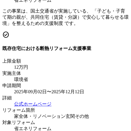
省エネリフォーム
この事業は、国土交通省が実施している、 「子ども・子育
て期の親が、共同住宅（賃貸・分譲）で安心して暮らせる環
境」を整えるための支援制度 です。
check_circle
既存住宅における断熱リフォーム支援事業
上限金額
12
万円
実施主体
環境省
申請期間
2025年09月02日〜2025年12月12日
詳細
公式ホームページ
リフォーム箇所
家全体・リノベーション
玄関
その他
対象リフォーム
省エネリフォーム