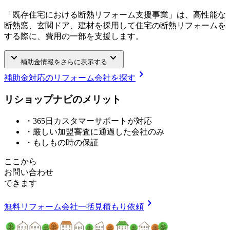
「既存住宅における断熱リフォーム支援事業」は、高性能な
断熱窓、玄関ドア、建材を採用して住宅の断熱リフォームを
する際に、費用の一部を支援します。
keyboard_arrow_down
keyboard_arrow_down
補助金情報をさらに表示する
chevron_right
補助金対応のリフォーム会社を探す
リショップナビの
メ
リ
ッ
ト
・365日カスタマーサポートが対応
・厳しい加盟審査に通過した会社のみ
・もしもの時の保証
ここから
お問い合わせ
できます
chevron_right
無料
リフォーム会社一括見積もり依頼