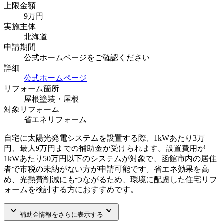
上限金額
9
万円
実施主体
北海道
申請期間
公式ホームページをご確認ください
詳細
公式ホームページ
リフォーム箇所
屋根塗装・屋根
対象リフォーム
省エネリフォーム
自宅に太陽光発電システムを設置する際、1kWあたり3万
円、最大9万円までの補助金が受けられます。設置費用が
1kWあたり50万円以下のシステムが対象で、函館市内の居住
者で市税の未納がない方が申請可能です。省エネ効果を高
め、光熱費削減にもつながるため、環境に配慮した住宅リフ
ォームを検討する方におすすめです。
keyboard_arrow_down
keyboard_arrow_down
補助金情報をさらに表示する