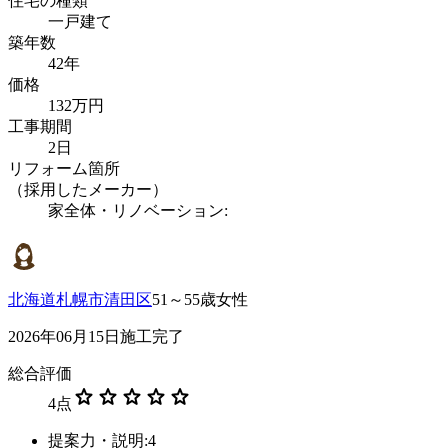
住宅の種類
一戸建て
築年数
42年
価格
132万円
工事期間
2日
リフォーム箇所
（採用したメーカー）
家全体・リノベーション:
北海道札幌市清田区
51～55歳女性
2026年06月15日施工完了
総合評価
star
star
star
star
star
4
点
提案力・説明:4