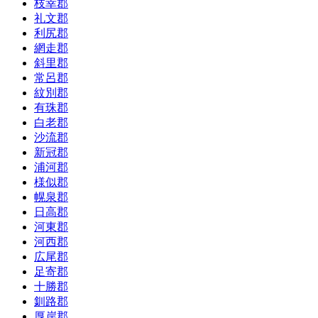
枝幸郡
礼文郡
利尻郡
網走郡
斜里郡
常呂郡
紋別郡
有珠郡
白老郡
沙流郡
新冠郡
浦河郡
様似郡
幌泉郡
日高郡
河東郡
河西郡
広尾郡
足寄郡
十勝郡
釧路郡
厚岸郡