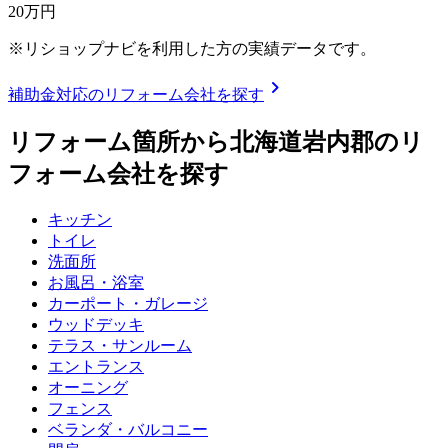
20
万円
※リショップナビを利用した方の実績データです。
chevron_right
補助金対応のリフォーム会社を探す
リフォーム箇所から
北海道岩内郡
のリ
フォーム会社を探す
キッチン
トイレ
洗面所
お風呂・浴室
カーポート・ガレージ
ウッドデッキ
テラス・サンルーム
エントランス
オーニング
フェンス
ベランダ・バルコニー