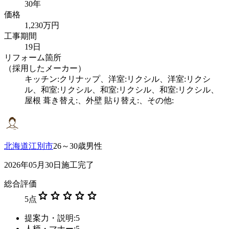
30年
価格
1,230万円
工事期間
19日
リフォーム箇所
（採用したメーカー）
キッチン:クリナップ、洋室:リクシル、洋室:リクシ
ル、和室:リクシル、和室:リクシル、和室:リクシル、
屋根 葺き替え:、外壁 貼り替え:、その他:
北海道江別市
26～30歳男性
2026年05月30日施工完了
総合評価
star
star
star
star
star
5
点
提案力・説明:5
人柄・マナー:5