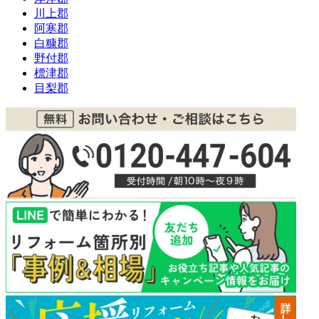
川上郡
阿寒郡
白糠郡
野付郡
標津郡
目梨郡