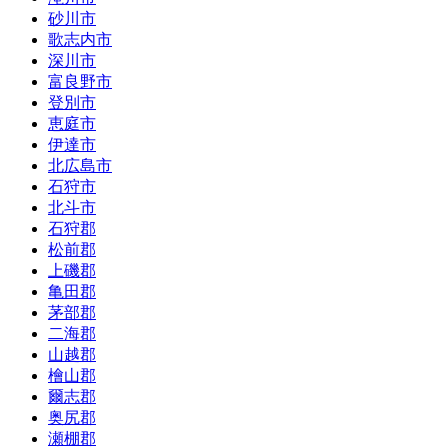
砂川市
歌志内市
深川市
富良野市
登別市
恵庭市
伊達市
北広島市
石狩市
北斗市
石狩郡
松前郡
上磯郡
亀田郡
茅部郡
二海郡
山越郡
檜山郡
爾志郡
奥尻郡
瀬棚郡