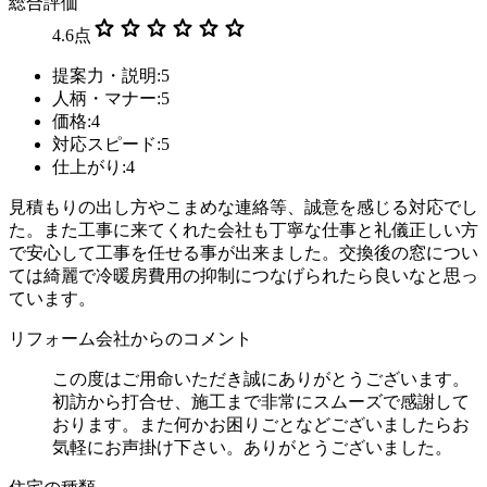
総合評価
star
star
star
star
star
star
4.6
点
提案力・説明:5
人柄・マナー:5
価格:4
対応スピード:5
仕上がり:4
見積もりの出し方やこまめな連絡等、誠意を感じる対応でし
た。また工事に来てくれた会社も丁寧な仕事と礼儀正しい方
で安心して工事を任せる事が出来ました。交換後の窓につい
ては綺麗で冷暖房費用の抑制につなげられたら良いなと思っ
ています。
リフォーム会社からのコメント
この度はご用命いただき誠にありがとうございます。
初訪から打合せ、施工まで非常にスムーズで感謝して
おります。また何かお困りごとなどございましたらお
気軽にお声掛け下さい。ありがとうございました。