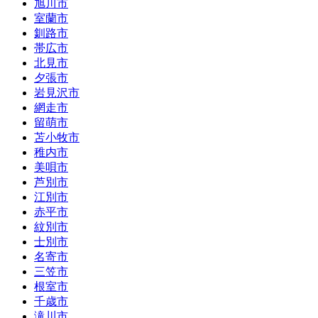
旭川市
室蘭市
釧路市
帯広市
北見市
夕張市
岩見沢市
網走市
留萌市
苫小牧市
稚内市
美唄市
芦別市
江別市
赤平市
紋別市
士別市
名寄市
三笠市
根室市
千歳市
滝川市