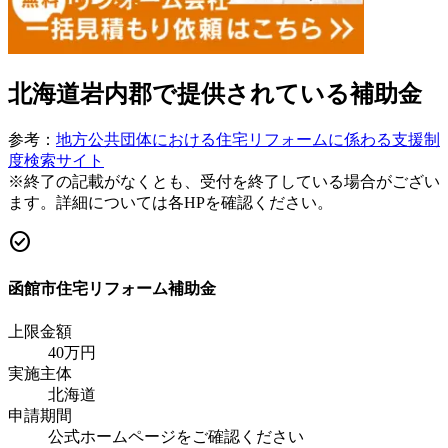
北海道岩内郡
で提供されている補助金
参考：
地方公共団体における住宅リフォームに係わる支援制
度検索サイト
※終了の記載がなくとも、受付を終了している場合がござい
ます。詳細については各HPを確認ください。
check_circle
函館市住宅リフォーム補助金
上限金額
40
万円
実施主体
北海道
申請期間
公式ホームページをご確認ください