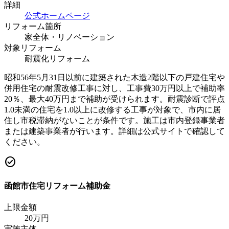
詳細
公式ホームページ
リフォーム箇所
家全体・リノベーション
対象リフォーム
耐震化リフォーム
昭和56年5月31日以前に建築された木造2階以下の戸建住宅や
併用住宅の耐震改修工事に対し、工事費30万円以上で補助率
20％、最大40万円まで補助が受けられます。耐震診断で評点
1.0未満の住宅を1.0以上に改修する工事が対象で、市内に居
住し市税滞納がないことが条件です。施工は市内登録事業者
または建築事業者が行います。詳細は公式サイトで確認して
ください。
check_circle
函館市住宅リフォーム補助金
上限金額
20
万円
実施主体