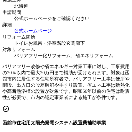
北海道
申請期間
公式ホームページをご確認ください
詳細
公式ホームページ
リフォーム箇所
トイレ
お風呂・浴室
階段
玄関
廊下
対象リフォーム
バリアフリー化リフォーム、省エネリフォーム
バリアフリー改修や省エネルギー対策工事に対し、工事費用
の20％以内で最大20万円まで補助が受けられます。対象は函
館市内に居住する住宅所有者で、バリアフリー工事は便所や
階段、出入口の段差解消や手すり設置、省エネ工事は断熱化
や高断熱浴槽の設置が対象です。昭和56年以前の住宅は耐震
性が必要で、市内の認定事業者による施工が条件です。
check_circle
函館市住宅用太陽光発電システム設置費補助事業