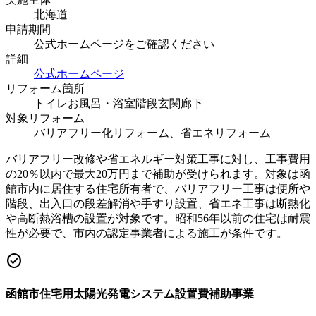
北海道
申請期間
公式ホームページをご確認ください
詳細
公式ホームページ
リフォーム箇所
トイレ
お風呂・浴室
階段
玄関
廊下
対象リフォーム
バリアフリー化リフォーム、省エネリフォーム
バリアフリー改修や省エネルギー対策工事に対し、工事費用
の20％以内で最大20万円まで補助が受けられます。対象は函
館市内に居住する住宅所有者で、バリアフリー工事は便所や
階段、出入口の段差解消や手すり設置、省エネ工事は断熱化
や高断熱浴槽の設置が対象です。昭和56年以前の住宅は耐震
性が必要で、市内の認定事業者による施工が条件です。
check_circle
函館市住宅用太陽光発電システム設置費補助事業