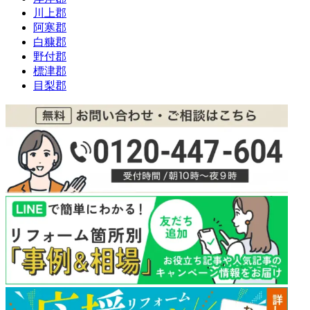
川上郡
阿寒郡
白糠郡
野付郡
標津郡
目梨郡