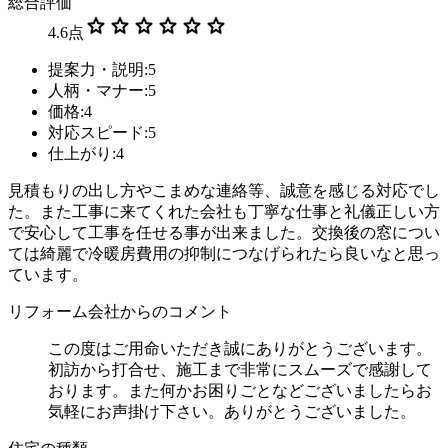
総合評価
star
star
star
star
star
star
4.6
点
提案力・説明:5
人柄・マナー:5
価格:4
対応スピード:5
仕上がり:4
見積もりの出し方やこまめな連絡等、誠意を感じる対応でし
た。また工事に来てくれた会社も丁寧な仕事と礼儀正しい方
で安心して工事を任せる事が出来ました。交換後の窓につい
ては綺麗で冷暖房費用の抑制につなげられたら良いなと思っ
ています。
リフォーム会社からのコメント
この度はご用命いただき誠にありがとうございます。
初訪から打合せ、施工まで非常にスムーズで感謝して
おります。また何かお困りごとなどございましたらお
気軽にお声掛け下さい。ありがとうございました。