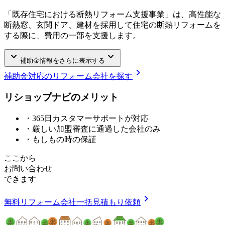
「既存住宅における断熱リフォーム支援事業」は、高性能な
断熱窓、玄関ドア、建材を採用して住宅の断熱リフォームを
する際に、費用の一部を支援します。
keyboard_arrow_down
keyboard_arrow_down
補助金情報をさらに表示する
chevron_right
補助金対応のリフォーム会社を探す
リショップナビの
メ
リ
ッ
ト
・365日カスタマーサポートが対応
・厳しい加盟審査に通過した会社のみ
・もしもの時の保証
ここから
お問い合わせ
できます
chevron_right
無料
リフォーム会社一括見積もり依頼