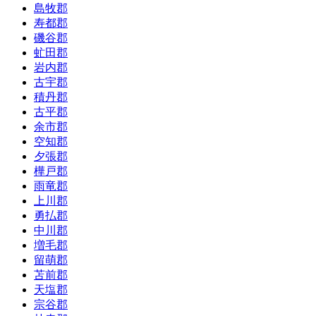
島牧郡
寿都郡
磯谷郡
虻田郡
岩内郡
古宇郡
積丹郡
古平郡
余市郡
空知郡
夕張郡
樺戸郡
雨竜郡
上川郡
勇払郡
中川郡
増毛郡
留萌郡
苫前郡
天塩郡
宗谷郡