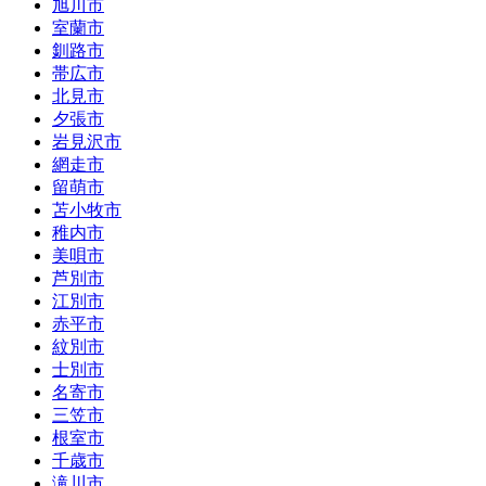
旭川市
室蘭市
釧路市
帯広市
北見市
夕張市
岩見沢市
網走市
留萌市
苫小牧市
稚内市
美唄市
芦別市
江別市
赤平市
紋別市
士別市
名寄市
三笠市
根室市
千歳市
滝川市