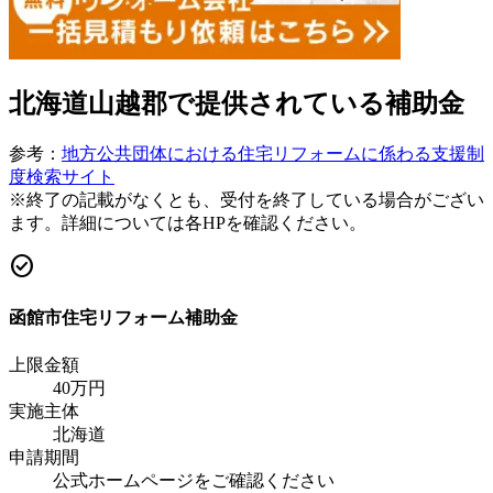
北海道山越郡
で提供されている補助金
参考：
地方公共団体における住宅リフォームに係わる支援制
度検索サイト
※終了の記載がなくとも、受付を終了している場合がござい
ます。詳細については各HPを確認ください。
check_circle
函館市住宅リフォーム補助金
上限金額
40
万円
実施主体
北海道
申請期間
公式ホームページをご確認ください