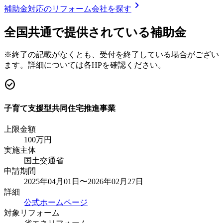
chevron_right
補助金対応のリフォーム会社を探す
全国共通で提供されている補助金
※終了の記載がなくとも、受付を終了している場合がござい
ます。詳細については各HPを確認ください。
check_circle
子育て支援型共同住宅推進事業
上限金額
100
万円
実施主体
国土交通省
申請期間
2025年04月01日〜2026年02月27日
詳細
公式ホームページ
対象リフォーム