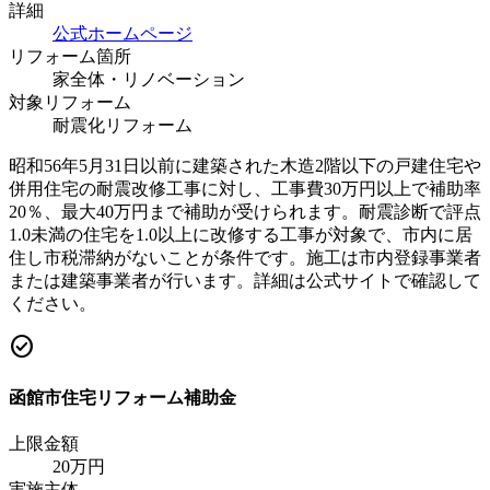
詳細
公式ホームページ
リフォーム箇所
家全体・リノベーション
対象リフォーム
耐震化リフォーム
昭和56年5月31日以前に建築された木造2階以下の戸建住宅や
併用住宅の耐震改修工事に対し、工事費30万円以上で補助率
20％、最大40万円まで補助が受けられます。耐震診断で評点
1.0未満の住宅を1.0以上に改修する工事が対象で、市内に居
住し市税滞納がないことが条件です。施工は市内登録事業者
または建築事業者が行います。詳細は公式サイトで確認して
ください。
check_circle
函館市住宅リフォーム補助金
上限金額
20
万円
実施主体