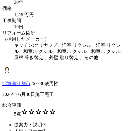
30年
価格
1,230万円
工事期間
19日
リフォーム箇所
（採用したメーカー）
キッチン:クリナップ、洋室:リクシル、洋室:リクシ
ル、和室:リクシル、和室:リクシル、和室:リクシル、
屋根 葺き替え:、外壁 貼り替え:、その他:
北海道江別市
26～30歳男性
2026年05月30日施工完了
総合評価
star
star
star
star
star
5
点
提案力・説明:5
人柄・マナー:5