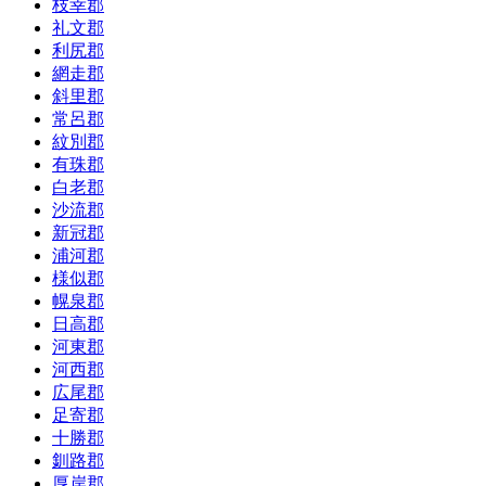
枝幸郡
礼文郡
利尻郡
網走郡
斜里郡
常呂郡
紋別郡
有珠郡
白老郡
沙流郡
新冠郡
浦河郡
様似郡
幌泉郡
日高郡
河東郡
河西郡
広尾郡
足寄郡
十勝郡
釧路郡
厚岸郡