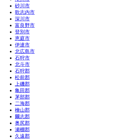
砂川市
歌志内市
深川市
富良野市
登別市
恵庭市
伊達市
北広島市
石狩市
北斗市
石狩郡
松前郡
上磯郡
亀田郡
茅部郡
二海郡
檜山郡
爾志郡
奥尻郡
瀬棚郡
久遠郡