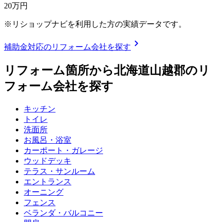
20
万円
※リショップナビを利用した方の実績データです。
chevron_right
補助金対応のリフォーム会社を探す
リフォーム箇所から
北海道山越郡
のリ
フォーム会社を探す
キッチン
トイレ
洗面所
お風呂・浴室
カーポート・ガレージ
ウッドデッキ
テラス・サンルーム
エントランス
オーニング
フェンス
ベランダ・バルコニー