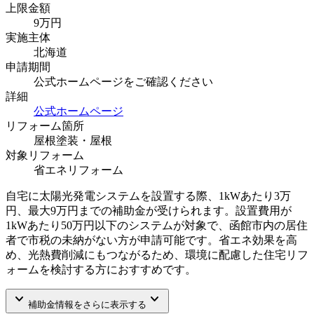
上限金額
9
万円
実施主体
北海道
申請期間
公式ホームページをご確認ください
詳細
公式ホームページ
リフォーム箇所
屋根塗装・屋根
対象リフォーム
省エネリフォーム
自宅に太陽光発電システムを設置する際、1kWあたり3万
円、最大9万円までの補助金が受けられます。設置費用が
1kWあたり50万円以下のシステムが対象で、函館市内の居住
者で市税の未納がない方が申請可能です。省エネ効果を高
め、光熱費削減にもつながるため、環境に配慮した住宅リフ
ォームを検討する方におすすめです。
keyboard_arrow_down
keyboard_arrow_down
補助金情報をさらに表示する