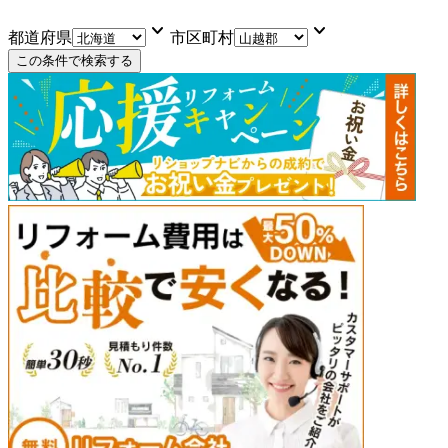
keyboard_arrow_down
keyboard_arrow_down
都道府県
市区町村
この条件で検索する