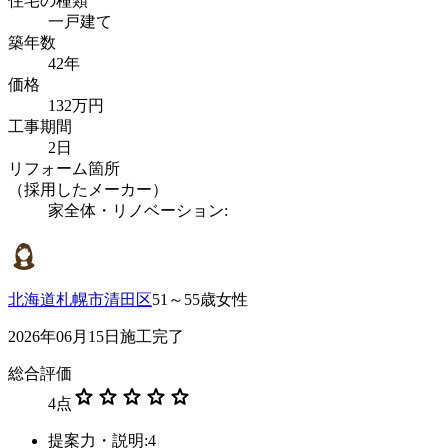
住宅の種類
一戸建て
築年数
42年
価格
132万円
工事期間
2日
リフォーム箇所
（採用したメーカー）
家全体・リノベーション:
北海道札幌市清田区
51～55歳女性
2026年06月15日施工完了
総合評価
star
star
star
star
star
4
点
提案力・説明:4