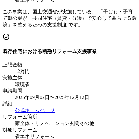
省エネリフォーム
この事業は、国土交通省が実施している、 「子ども・子育
て期の親が、共同住宅（賃貸・分譲）で安心して暮らせる環
境」を整えるための支援制度 です。
check_circle
既存住宅における断熱リフォーム支援事業
上限金額
12
万円
実施主体
環境省
申請期間
2025年09月02日〜2025年12月12日
詳細
公式ホームページ
リフォーム箇所
家全体・リノベーション
玄関
その他
対象リフォーム
省エネリフォーム