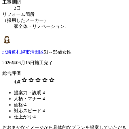
工事期間
2日
リフォーム箇所
（採用したメーカー）
家全体・リノベーション:
北海道札幌市清田区
51～55歳女性
2026年06月15日施工完了
総合評価
star
star
star
star
star
4
点
提案力・説明:4
人柄・マナー:4
価格:4
対応スピード:4
仕上がり:4
おおまかなイメージから具体的なプランを提案していただき