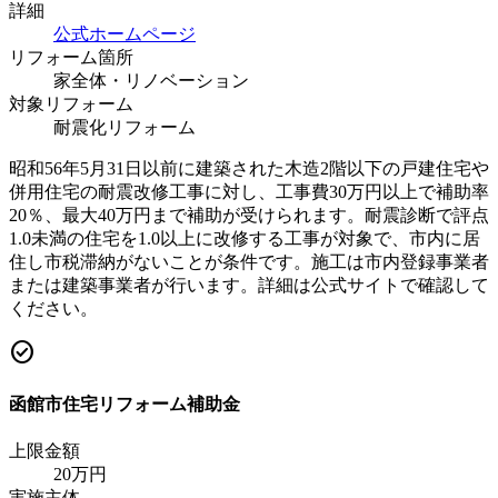
詳細
公式ホームページ
リフォーム箇所
家全体・リノベーション
対象リフォーム
耐震化リフォーム
昭和56年5月31日以前に建築された木造2階以下の戸建住宅や
併用住宅の耐震改修工事に対し、工事費30万円以上で補助率
20％、最大40万円まで補助が受けられます。耐震診断で評点
1.0未満の住宅を1.0以上に改修する工事が対象で、市内に居
住し市税滞納がないことが条件です。施工は市内登録事業者
または建築事業者が行います。詳細は公式サイトで確認して
ください。
check_circle
函館市住宅リフォーム補助金
上限金額
20
万円
実施主体