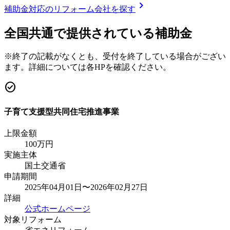
chevron_right
補助金対応のリフォーム会社を探す
全国共通で提供されている補助金
※終了の記載がなくとも、受付を終了している場合がござい
ます。詳細については各HPを確認ください。
check_circle
子育て支援型共同住宅推進事業
上限金額
100
万円
実施主体
国土交通省
申請期間
2025年04月01日〜2026年02月27日
詳細
公式ホームページ
対象リフォーム