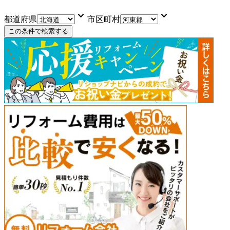
keyboard_arrow_down
keyboard_arrow_down
都道府県
市区町村
この条件で検索する