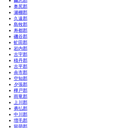
爾志郡
奥尻郡
瀬棚郡
久遠郡
島牧郡
寿都郡
磯谷郡
虻田郡
岩内郡
古宇郡
積丹郡
古平郡
余市郡
空知郡
夕張郡
樺戸郡
雨竜郡
上川郡
勇払郡
中川郡
増毛郡
留萌郡