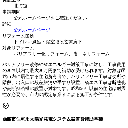
北海道
申請期間
公式ホームページをご確認ください
詳細
公式ホームページ
リフォーム箇所
トイレ
お風呂・浴室
階段
玄関
廊下
対象リフォーム
バリアフリー化リフォーム、省エネリフォーム
バリアフリー改修や省エネルギー対策工事に対し、工事費用
の20％以内で最大20万円まで補助が受けられます。対象は函
館市内に居住する住宅所有者で、バリアフリー工事は便所や
階段、出入口の段差解消や手すり設置、省エネ工事は断熱化
や高断熱浴槽の設置が対象です。昭和56年以前の住宅は耐震
性が必要で、市内の認定事業者による施工が条件です。
check_circle
函館市住宅用太陽光発電システム設置費補助事業