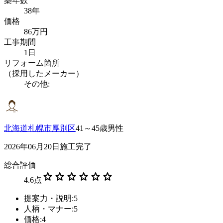
築年数
38年
価格
86万円
工事期間
1日
リフォーム箇所
（採用したメーカー）
その他:
北海道札幌市厚別区
41～45歳男性
2026年06月20日施工完了
総合評価
star
star
star
star
star
star
4.6
点
提案力・説明:5
人柄・マナー:5
価格:4