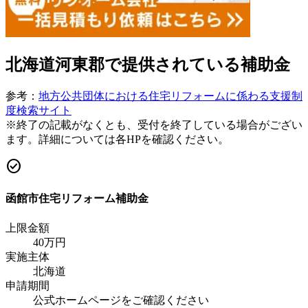
北海道河東郡
で提供されている補助金
参考：
地方公共団体における住宅リフォームに係わる支援制
度検索サイト
※終了の記載がなくとも、受付を終了している場合がござい
ます。詳細については各HPを確認ください。
check_circle
函館市住宅リフォーム補助金
上限金額
40
万円
実施主体
北海道
申請期間
公式ホームページをご確認ください