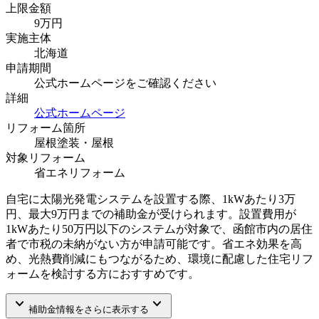
上限金額
9
万円
実施主体
北海道
申請期間
公式ホームページをご確認ください
詳細
公式ホームページ
リフォーム箇所
屋根塗装・屋根
対象リフォーム
省エネリフォーム
自宅に太陽光発電システムを設置する際、1kWあたり3万
円、最大9万円までの補助金が受けられます。設置費用が
1kWあたり50万円以下のシステムが対象で、函館市内の居住
者で市税の未納がない方が申請可能です。省エネ効果を高
め、光熱費削減にもつながるため、環境に配慮した住宅リフ
ォームを検討する方におすすめです。
keyboard_arrow_down
keyboard_arrow_down
補助金情報をさらに表示する