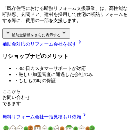
「既存住宅における断熱リフォーム支援事業」は、高性能な
断熱窓、玄関ドア、建材を採用して住宅の断熱リフォームを
する際に、費用の一部を支援します。
keyboard_arrow_down
keyboard_arrow_down
補助金情報をさらに表示する
chevron_right
補助金対応のリフォーム会社を探す
リショップナビの
メ
リ
ッ
ト
・365日カスタマーサポートが対応
・厳しい加盟審査に通過した会社のみ
・もしもの時の保証
ここから
お問い合わせ
できます
chevron_right
無料
リフォーム会社一括見積もり依頼