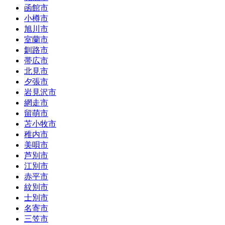
函館市
小樽市
旭川市
室蘭市
釧路市
帯広市
北見市
夕張市
岩見沢市
網走市
留萌市
苫小牧市
稚内市
美唄市
芦別市
江別市
赤平市
紋別市
士別市
名寄市
三笠市