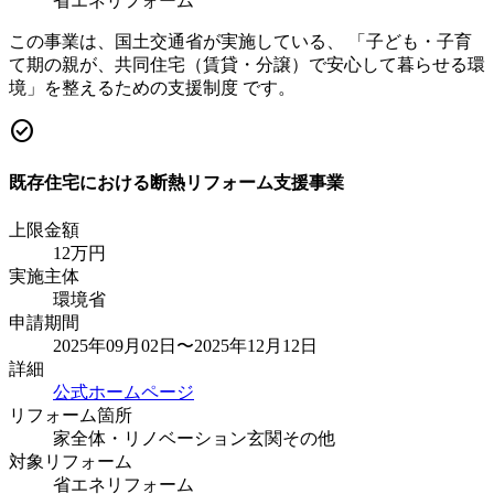
省エネリフォーム
この事業は、国土交通省が実施している、 「子ども・子育
て期の親が、共同住宅（賃貸・分譲）で安心して暮らせる環
境」を整えるための支援制度 です。
check_circle
既存住宅における断熱リフォーム支援事業
上限金額
12
万円
実施主体
環境省
申請期間
2025年09月02日〜2025年12月12日
詳細
公式ホームページ
リフォーム箇所
家全体・リノベーション
玄関
その他
対象リフォーム
省エネリフォーム