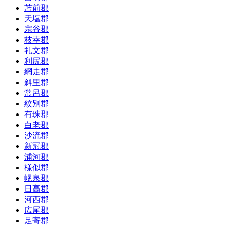
苫前郡
天塩郡
宗谷郡
枝幸郡
礼文郡
利尻郡
網走郡
斜里郡
常呂郡
紋別郡
有珠郡
白老郡
沙流郡
新冠郡
浦河郡
様似郡
幌泉郡
日高郡
河西郡
広尾郡
足寄郡