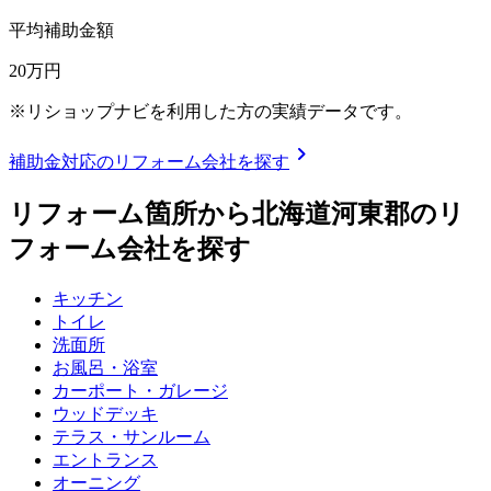
平均補助金額
20
万円
※リショップナビを利用した方の実績データです。
chevron_right
補助金対応のリフォーム会社を探す
リフォーム箇所から
北海道河東郡
のリ
フォーム会社を探す
キッチン
トイレ
洗面所
お風呂・浴室
カーポート・ガレージ
ウッドデッキ
テラス・サンルーム
エントランス
オーニング