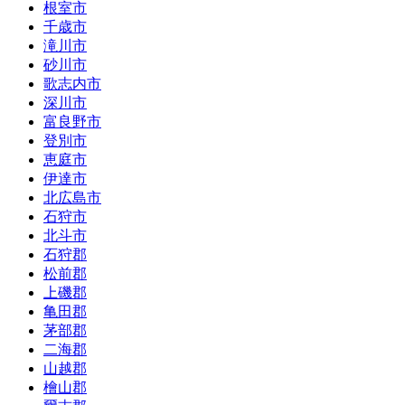
根室市
千歳市
滝川市
砂川市
歌志内市
深川市
富良野市
登別市
恵庭市
伊達市
北広島市
石狩市
北斗市
石狩郡
松前郡
上磯郡
亀田郡
茅部郡
二海郡
山越郡
檜山郡