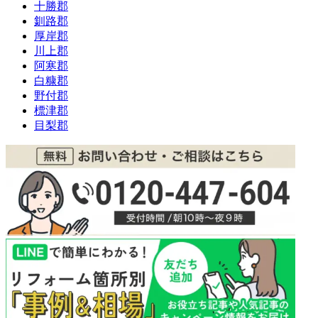
十勝郡
釧路郡
厚岸郡
川上郡
阿寒郡
白糠郡
野付郡
標津郡
目梨郡