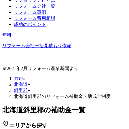
リショップナビとは
リフォーム会社一覧
リフォーム事例
リフォーム費用相場
成功のポイント
無料
リフォーム会社一括見積もり依頼
※2021年2月リフォーム産業新聞より
TOP
»
北海道
»
斜里郡
»
北海道斜里郡のリフォーム補助金・助成金制度
北海道斜里郡の補助金一覧
location_on
エリアから探す