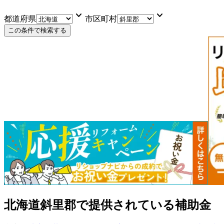
keyboard_arrow_down
keyboard_arrow_down
都道府県
市区町村
この条件で検索する
北海道斜里郡
で提供されている補助金