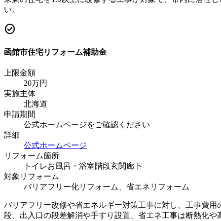
い。
check_circle
函館市住宅リフォーム補助金
上限金額
20
万円
実施主体
北海道
申請期間
公式ホームページをご確認ください
詳細
公式ホームページ
リフォーム箇所
トイレ
お風呂・浴室
階段
玄関
廊下
対象リフォーム
バリアフリー化リフォーム、省エネリフォーム
バリアフリー改修や省エネルギー対策工事に対し、工事費用の
段、出入口の段差解消や手すり設置、省エネ工事は断熱化や