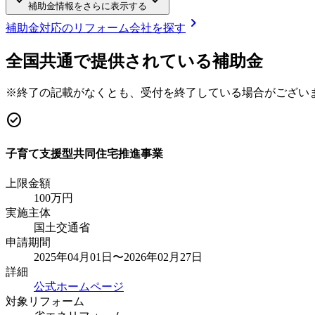
keyboard_arrow_down
keyboard_arrow_down
補助金情報をさらに表示する
chevron_right
補助金対応のリフォーム会社を探す
全国共通で提供されている補助金
※終了の記載がなくとも、受付を終了している場合がござい
check_circle
子育て支援型共同住宅推進事業
上限金額
100
万円
実施主体
国土交通省
申請期間
2025年04月01日〜2026年02月27日
詳細
公式ホームページ
対象リフォーム