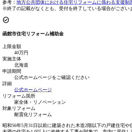
参考：
地方公共団体における住宅リフォームに係わる支援制
※終了の記載がなくとも、受付を終了している場合がござい
check_circle
函館市住宅リフォーム補助金
上限金額
40
万円
実施主体
北海道
申請期間
公式ホームページをご確認ください
詳細
公式ホームページ
リフォーム箇所
家全体・リノベーション
対象リフォーム
耐震化リフォーム
昭和56年5月31日以前に建築された木造2階以下の戸建住宅や
未満の住宅を1.0以上に改修する工事が対象で、市内に居住