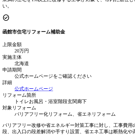
い。
check_circle
函館市住宅リフォーム補助金
上限金額
20
万円
実施主体
北海道
申請期間
公式ホームページをご確認ください
詳細
公式ホームページ
リフォーム箇所
トイレ
お風呂・浴室
階段
玄関
廊下
対象リフォーム
バリアフリー化リフォーム、省エネリフォーム
バリアフリー改修や省エネルギー対策工事に対し、工事費用の
段、出入口の段差解消や手すり設置、省エネ工事は断熱化や