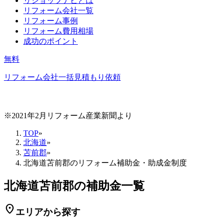
リショップナビとは
リフォーム会社一覧
リフォーム事例
リフォーム費用相場
成功のポイント
無料
リフォーム会社一括見積もり依頼
※2021年2月リフォーム産業新聞より
TOP
»
北海道
»
苫前郡
»
北海道苫前郡のリフォーム補助金・助成金制度
北海道苫前郡の補助金一覧
location_on
エリアから探す