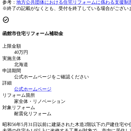
参考：
地方公共団体における住宅リフォームに係わる支援制
※終了の記載がなくとも、受付を終了している場合がござい
check_circle
函館市住宅リフォーム補助金
上限金額
40
万円
実施主体
北海道
申請期間
公式ホームページをご確認ください
詳細
公式ホームページ
リフォーム箇所
家全体・リノベーション
対象リフォーム
耐震化リフォーム
昭和56年5月31日以前に建築された木造2階以下の戸建住宅や
未満の住宅を1.0以上に改修する工事が対象で、市内に居住