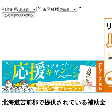
keyboard_arrow_down
keyboard_arrow_down
都道府県
市区町村
この条件で検索する
北海道苫前郡
で提供されている補助金