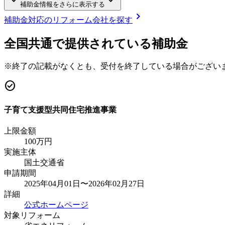
keyboard_arrow_down
keyboard_arrow_down
補助金情報をさらに表示する
chevron_right
補助金対応のリフォーム会社を探す
全国共通で提供されている補助金
※終了の記載がなくとも、受付を終了している場合がござい
check_circle
子育て支援型共同住宅推進事業
上限金額
100
万円
実施主体
国土交通省
申請期間
2025年04月01日〜2026年02月27日
詳細
公式ホームページ
対象リフォーム