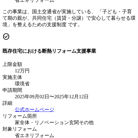
省エネリフォーム
この事業は、国土交通省が実施している、 「子ども・子育
て期の親が、共同住宅（賃貸・分譲）で安心して暮らせる環
境」を整えるための支援制度 です。
check_circle
既存住宅における断熱リフォーム支援事業
上限金額
12
万円
実施主体
環境省
申請期間
2025年09月02日〜2025年12月12日
詳細
公式ホームページ
リフォーム箇所
家全体・リノベーション
玄関
その他
対象リフォーム
省エネリフォーム