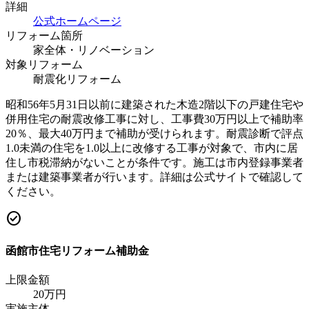
詳細
公式ホームページ
リフォーム箇所
家全体・リノベーション
対象リフォーム
耐震化リフォーム
昭和56年5月31日以前に建築された木造2階以下の戸建住宅や
併用住宅の耐震改修工事に対し、工事費30万円以上で補助率
20％、最大40万円まで補助が受けられます。耐震診断で評点
1.0未満の住宅を1.0以上に改修する工事が対象で、市内に居
住し市税滞納がないことが条件です。施工は市内登録事業者
または建築事業者が行います。詳細は公式サイトで確認して
ください。
check_circle
函館市住宅リフォーム補助金
上限金額
20
万円
実施主体