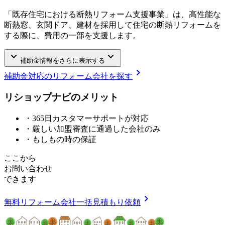
「既存住宅における断熱リフォーム支援事業」は、高性能な
断熱窓、玄関ドア、建材を採用して住宅の断熱リフォームを
する際に、費用の一部を支援します。
keyboard_arrow_down
keyboard_arrow_down
補助金情報をさらに表示する
chevron_right
補助金対応のリフォーム会社を探す
リショップナビの
メ
リ
ッ
ト
・365日カスタマーサポートが対応
・厳しい加盟審査に通過した会社のみ
・もしもの時の保証
ここから
お問い合わせ
できます
chevron_right
無料
リフォーム会社一括見積もり依頼