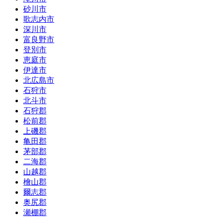
砂川市
歌志内市
深川市
富良野市
登別市
恵庭市
伊達市
北広島市
石狩市
北斗市
石狩郡
松前郡
上磯郡
亀田郡
茅部郡
二海郡
山越郡
檜山郡
爾志郡
奥尻郡
瀬棚郡