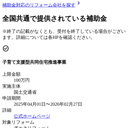
chevron_right
補助金対応のリフォーム会社を探す
全国共通で提供されている補助金
※終了の記載がなくとも、受付を終了している場合がござい
ます。詳細については各HPを確認ください。
check_circle
子育て支援型共同住宅推進事業
上限金額
100
万円
実施主体
国土交通省
申請期間
2025年04月01日〜2026年02月27日
詳細
公式ホームページ
対象リフォーム