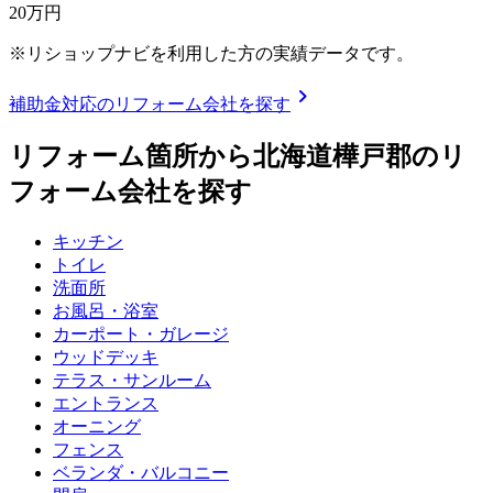
20
万円
※リショップナビを利用した方の実績データです。
chevron_right
補助金対応のリフォーム会社を探す
リフォーム箇所から
北海道樺戸郡
のリ
フォーム会社を探す
キッチン
トイレ
洗面所
お風呂・浴室
カーポート・ガレージ
ウッドデッキ
テラス・サンルーム
エントランス
オーニング
フェンス
ベランダ・バルコニー