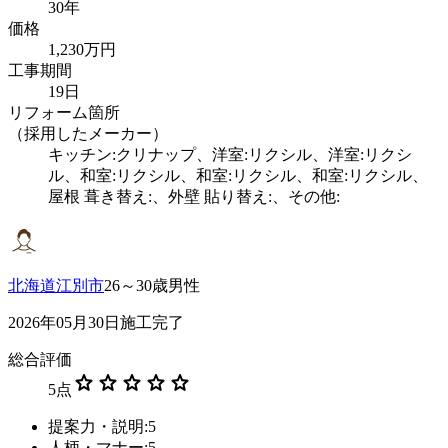
30年
価格
1,230万円
工事期間
19日
リフォーム箇所
（採用したメーカー）
キッチン:クリナップ、洋室:リクシル、洋室:リクシ
ル、和室:リクシル、和室:リクシル、和室:リクシル、
屋根 葺き替え:、外壁 貼り替え:、その他:
北海道江別市
26～30歳男性
2026年05月30日施工完了
総合評価
star
star
star
star
star
5
点
提案力・説明:5
人柄・マナー:5