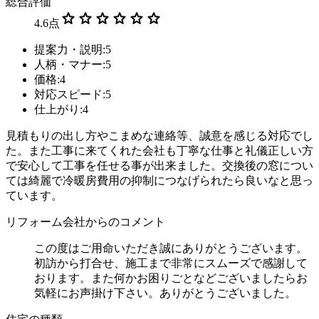
総合評価
star
star
star
star
star
star
4.6
点
提案力・説明:5
人柄・マナー:5
価格:4
対応スピード:5
仕上がり:4
見積もりの出し方やこまめな連絡等、誠意を感じる対応でし
た。また工事に来てくれた会社も丁寧な仕事と礼儀正しい方
で安心して工事を任せる事が出来ました。交換後の窓につい
ては綺麗で冷暖房費用の抑制につなげられたら良いなと思っ
ています。
リフォーム会社からのコメント
この度はご用命いただき誠にありがとうございます。
初訪から打合せ、施工まで非常にスムーズで感謝して
おります。また何かお困りごとなどございましたらお
気軽にお声掛け下さい。ありがとうございました。