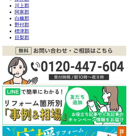
川上郡
阿寒郡
白糠郡
野付郡
標津郡
目梨郡