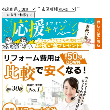
keyboard_arrow_down
keyboard_arrow_down
都道府県
市区町村
この条件で検索する