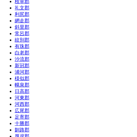
枝幸郡
礼文郡
利尻郡
網走郡
斜里郡
常呂郡
紋別郡
有珠郡
白老郡
沙流郡
新冠郡
浦河郡
様似郡
幌泉郡
日高郡
河東郡
河西郡
広尾郡
足寄郡
十勝郡
釧路郡
厚岸郡