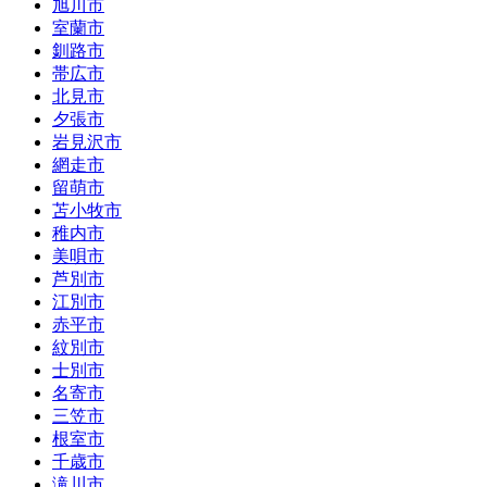
旭川市
室蘭市
釧路市
帯広市
北見市
夕張市
岩見沢市
網走市
留萌市
苫小牧市
稚内市
美唄市
芦別市
江別市
赤平市
紋別市
士別市
名寄市
三笠市
根室市
千歳市
滝川市