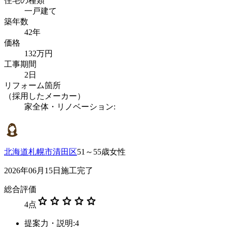
住宅の種類
一戸建て
築年数
42年
価格
132万円
工事期間
2日
リフォーム箇所
（採用したメーカー）
家全体・リノベーション:
北海道札幌市清田区
51～55歳女性
2026年06月15日施工完了
総合評価
star
star
star
star
star
4
点
提案力・説明:4