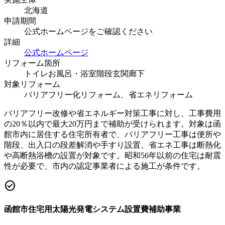
北海道
申請期間
公式ホームページをご確認ください
詳細
公式ホームページ
リフォーム箇所
トイレ
お風呂・浴室
階段
玄関
廊下
対象リフォーム
バリアフリー化リフォーム、省エネリフォーム
バリアフリー改修や省エネルギー対策工事に対し、工事費用
の20％以内で最大20万円まで補助が受けられます。対象は函
館市内に居住する住宅所有者で、バリアフリー工事は便所や
階段、出入口の段差解消や手すり設置、省エネ工事は断熱化
や高断熱浴槽の設置が対象です。昭和56年以前の住宅は耐震
性が必要で、市内の認定事業者による施工が条件です。
check_circle
函館市住宅用太陽光発電システム設置費補助事業