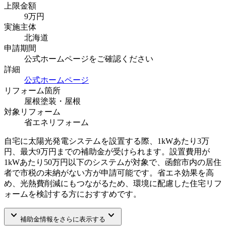
上限金額
9
万円
実施主体
北海道
申請期間
公式ホームページをご確認ください
詳細
公式ホームページ
リフォーム箇所
屋根塗装・屋根
対象リフォーム
省エネリフォーム
自宅に太陽光発電システムを設置する際、1kWあたり3万
円、最大9万円までの補助金が受けられます。設置費用が
1kWあたり50万円以下のシステムが対象で、函館市内の居住
者で市税の未納がない方が申請可能です。省エネ効果を高
め、光熱費削減にもつながるため、環境に配慮した住宅リフ
ォームを検討する方におすすめです。
keyboard_arrow_down
keyboard_arrow_down
補助金情報をさらに表示する