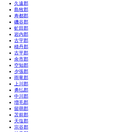
久遠郡
島牧郡
寿都郡
磯谷郡
虻田郡
岩内郡
古宇郡
積丹郡
古平郡
余市郡
空知郡
夕張郡
雨竜郡
上川郡
勇払郡
中川郡
増毛郡
留萌郡
苫前郡
天塩郡
宗谷郡