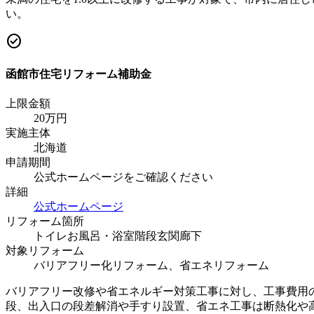
い。
check_circle
函館市住宅リフォーム補助金
上限金額
20
万円
実施主体
北海道
申請期間
公式ホームページをご確認ください
詳細
公式ホームページ
リフォーム箇所
トイレ
お風呂・浴室
階段
玄関
廊下
対象リフォーム
バリアフリー化リフォーム、省エネリフォーム
バリアフリー改修や省エネルギー対策工事に対し、工事費用の
段、出入口の段差解消や手すり設置、省エネ工事は断熱化や