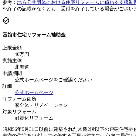
参考：
地方公共団体における住宅リフォームに係わる支援制
※終了の記載がなくとも、受付を終了している場合がござい
check_circle
函館市住宅リフォーム補助金
上限金額
40
万円
実施主体
北海道
申請期間
公式ホームページをご確認ください
詳細
公式ホームページ
リフォーム箇所
家全体・リノベーション
対象リフォーム
耐震化リフォーム
昭和56年5月31日以前に建築された木造2階以下の戸建住宅や
未満の住宅を1.0以上に改修する工事が対象で、市内に居住