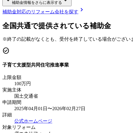
keyboard_arrow_down
keyboard_arrow_down
補助金情報をさらに表示する
chevron_right
補助金対応のリフォーム会社を探す
全国共通で提供されている補助金
※終了の記載がなくとも、受付を終了している場合がござい
check_circle
子育て支援型共同住宅推進事業
上限金額
100
万円
実施主体
国土交通省
申請期間
2025年04月01日〜2026年02月27日
詳細
公式ホームページ
対象リフォーム