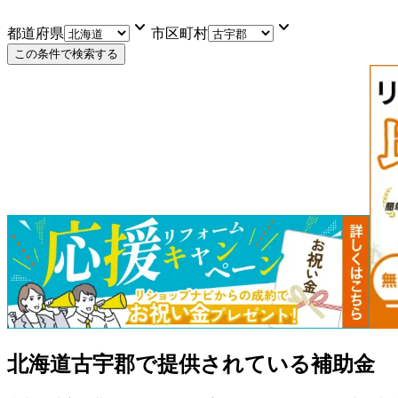
keyboard_arrow_down
keyboard_arrow_down
都道府県
市区町村
この条件で検索する
北海道古宇郡
で提供されている補助金