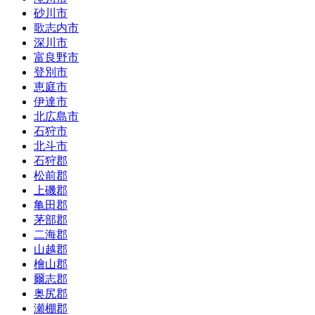
砂川市
歌志内市
深川市
富良野市
登別市
恵庭市
伊達市
北広島市
石狩市
北斗市
石狩郡
松前郡
上磯郡
亀田郡
茅部郡
二海郡
山越郡
檜山郡
爾志郡
奥尻郡
瀬棚郡