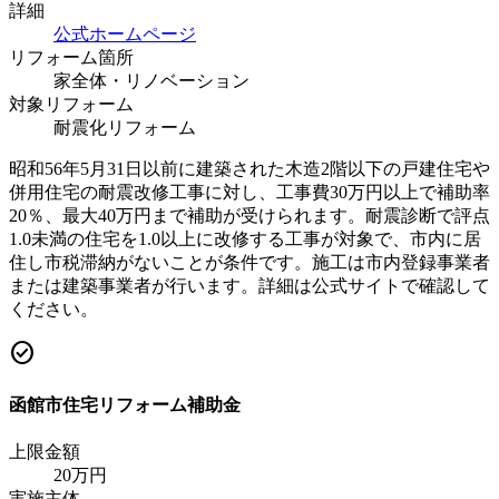
詳細
公式ホームページ
リフォーム箇所
家全体・リノベーション
対象リフォーム
耐震化リフォーム
昭和56年5月31日以前に建築された木造2階以下の戸建住宅や
併用住宅の耐震改修工事に対し、工事費30万円以上で補助率
20％、最大40万円まで補助が受けられます。耐震診断で評点
1.0未満の住宅を1.0以上に改修する工事が対象で、市内に居
住し市税滞納がないことが条件です。施工は市内登録事業者
または建築事業者が行います。詳細は公式サイトで確認して
ください。
check_circle
函館市住宅リフォーム補助金
上限金額
20
万円
実施主体