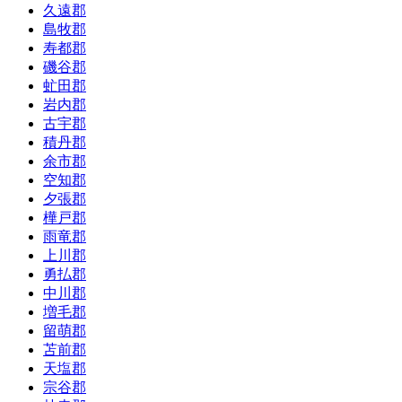
久遠郡
島牧郡
寿都郡
磯谷郡
虻田郡
岩内郡
古宇郡
積丹郡
余市郡
空知郡
夕張郡
樺戸郡
雨竜郡
上川郡
勇払郡
中川郡
増毛郡
留萌郡
苫前郡
天塩郡
宗谷郡