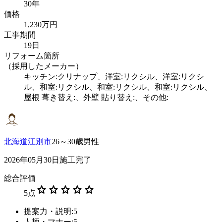
30年
価格
1,230万円
工事期間
19日
リフォーム箇所
（採用したメーカー）
キッチン:クリナップ、洋室:リクシル、洋室:リクシ
ル、和室:リクシル、和室:リクシル、和室:リクシル、
屋根 葺き替え:、外壁 貼り替え:、その他:
北海道江別市
26～30歳男性
2026年05月30日施工完了
総合評価
star
star
star
star
star
5
点
提案力・説明:5
人柄・マナー:5