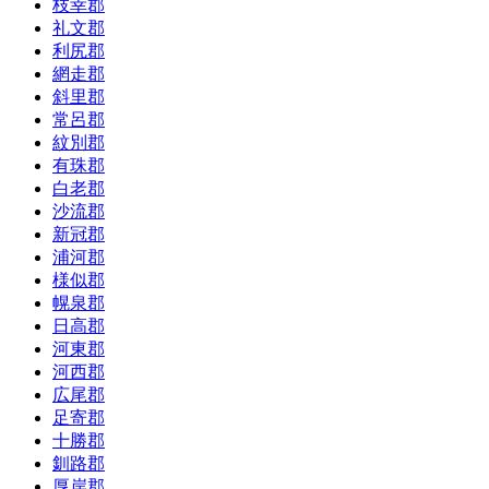
枝幸郡
礼文郡
利尻郡
網走郡
斜里郡
常呂郡
紋別郡
有珠郡
白老郡
沙流郡
新冠郡
浦河郡
様似郡
幌泉郡
日高郡
河東郡
河西郡
広尾郡
足寄郡
十勝郡
釧路郡
厚岸郡