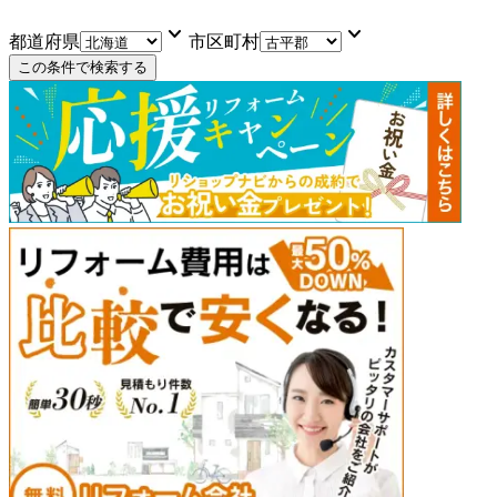
keyboard_arrow_down
keyboard_arrow_down
都道府県
市区町村
この条件で検索する