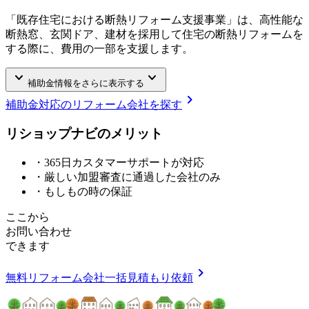
「既存住宅における断熱リフォーム支援事業」は、高性能な
断熱窓、玄関ドア、建材を採用して住宅の断熱リフォームを
する際に、費用の一部を支援します。
keyboard_arrow_down
keyboard_arrow_down
補助金情報をさらに表示する
chevron_right
補助金対応のリフォーム会社を探す
リショップナビの
メ
リ
ッ
ト
・365日カスタマーサポートが対応
・厳しい加盟審査に通過した会社のみ
・もしもの時の保証
ここから
お問い合わせ
できます
chevron_right
無料
リフォーム会社一括見積もり依頼