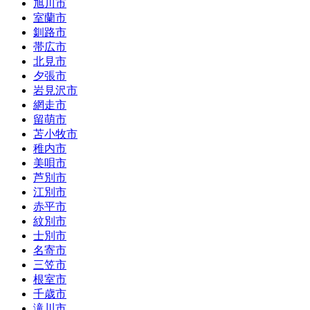
旭川市
室蘭市
釧路市
帯広市
北見市
夕張市
岩見沢市
網走市
留萌市
苫小牧市
稚内市
美唄市
芦別市
江別市
赤平市
紋別市
士別市
名寄市
三笠市
根室市
千歳市
滝川市