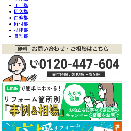
川上郡
阿寒郡
白糠郡
野付郡
標津郡
目梨郡