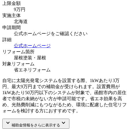
上限金額
9
万円
実施主体
北海道
申請期間
公式ホームページをご確認ください
詳細
公式ホームページ
リフォーム箇所
屋根塗装・屋根
対象リフォーム
省エネリフォーム
自宅に太陽光発電システムを設置する際、1kWあたり3万
円、最大9万円までの補助金が受けられます。設置費用が
1kWあたり50万円以下のシステムが対象で、函館市内の居住
者で市税の未納がない方が申請可能です。省エネ効果を高
め、光熱費削減にもつながるため、環境に配慮した住宅リフ
ォームを検討する方におすすめです。
keyboard_arrow_down
keyboard_arrow_down
補助金情報をさらに表示する