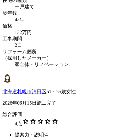
住宅の種類
一戸建て
築年数
42年
価格
132万円
工事期間
2日
リフォーム箇所
（採用したメーカー）
家全体・リノベーション:
北海道札幌市清田区
51～55歳女性
2026年06月15日施工完了
総合評価
star
star
star
star
star
4
点
提案力・説明:4