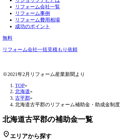
リショップナビとは
リフォーム会社一覧
リフォーム事例
リフォーム費用相場
成功のポイント
無料
リフォーム会社一括見積もり依頼
※2021年2月リフォーム産業新聞より
TOP
»
北海道
»
古平郡
»
北海道古平郡のリフォーム補助金・助成金制度
北海道古平郡の補助金一覧
location_on
エリアから探す