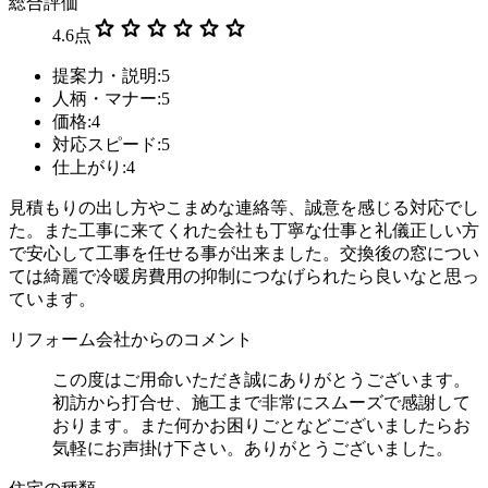
総合評価
star
star
star
star
star
star
4.6
点
提案力・説明:5
人柄・マナー:5
価格:4
対応スピード:5
仕上がり:4
見積もりの出し方やこまめな連絡等、誠意を感じる対応でし
た。また工事に来てくれた会社も丁寧な仕事と礼儀正しい方
で安心して工事を任せる事が出来ました。交換後の窓につい
ては綺麗で冷暖房費用の抑制につなげられたら良いなと思っ
ています。
リフォーム会社からのコメント
この度はご用命いただき誠にありがとうございます。
初訪から打合せ、施工まで非常にスムーズで感謝して
おります。また何かお困りごとなどございましたらお
気軽にお声掛け下さい。ありがとうございました。