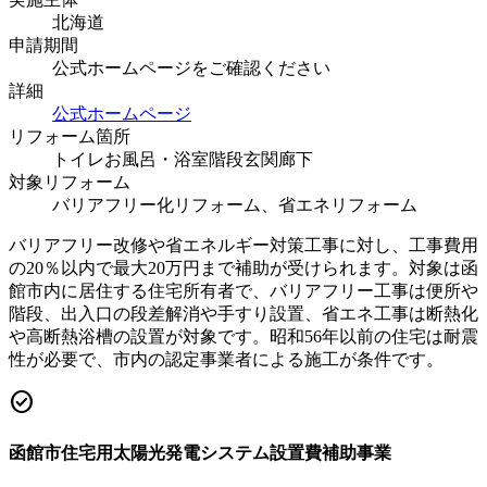
北海道
申請期間
公式ホームページをご確認ください
詳細
公式ホームページ
リフォーム箇所
トイレ
お風呂・浴室
階段
玄関
廊下
対象リフォーム
バリアフリー化リフォーム、省エネリフォーム
バリアフリー改修や省エネルギー対策工事に対し、工事費用
の20％以内で最大20万円まで補助が受けられます。対象は函
館市内に居住する住宅所有者で、バリアフリー工事は便所や
階段、出入口の段差解消や手すり設置、省エネ工事は断熱化
や高断熱浴槽の設置が対象です。昭和56年以前の住宅は耐震
性が必要で、市内の認定事業者による施工が条件です。
check_circle
函館市住宅用太陽光発電システム設置費補助事業