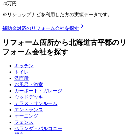
20
万円
※リショップナビを利用した方の実績データです。
chevron_right
補助金対応のリフォーム会社を探す
リフォーム箇所から
北海道古平郡
のリ
フォーム会社を探す
キッチン
トイレ
洗面所
お風呂・浴室
カーポート・ガレージ
ウッドデッキ
テラス・サンルーム
エントランス
オーニング
フェンス
ベランダ・バルコニー