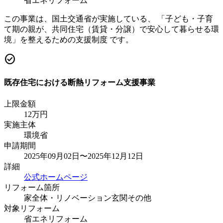
省エネリフォーム
この事業は、国土交通省が実施している、 「子ども・子育
て期の親が、共同住宅（賃貸・分譲）で安心して暮らせる環
境」を整えるための支援制度 です。
check_circle
既存住宅における断熱リフォーム支援事業
上限金額
12
万円
実施主体
環境省
申請期間
2025年09月02日〜2025年12月12日
詳細
公式ホームページ
リフォーム箇所
家全体・リノベーション
玄関
その他
対象リフォーム
省エネリフォーム