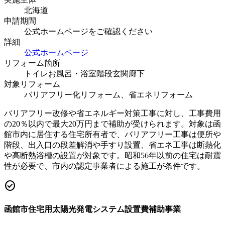
北海道
申請期間
公式ホームページをご確認ください
詳細
公式ホームページ
リフォーム箇所
トイレ
お風呂・浴室
階段
玄関
廊下
対象リフォーム
バリアフリー化リフォーム、省エネリフォーム
バリアフリー改修や省エネルギー対策工事に対し、工事費用
の20％以内で最大20万円まで補助が受けられます。対象は函
館市内に居住する住宅所有者で、バリアフリー工事は便所や
階段、出入口の段差解消や手すり設置、省エネ工事は断熱化
や高断熱浴槽の設置が対象です。昭和56年以前の住宅は耐震
性が必要で、市内の認定事業者による施工が条件です。
check_circle
函館市住宅用太陽光発電システム設置費補助事業