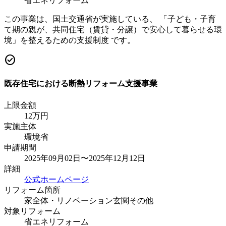
省エネリフォーム
この事業は、国土交通省が実施している、 「子ども・子育
て期の親が、共同住宅（賃貸・分譲）で安心して暮らせる環
境」を整えるための支援制度 です。
check_circle
既存住宅における断熱リフォーム支援事業
上限金額
12
万円
実施主体
環境省
申請期間
2025年09月02日〜2025年12月12日
詳細
公式ホームページ
リフォーム箇所
家全体・リノベーション
玄関
その他
対象リフォーム
省エネリフォーム