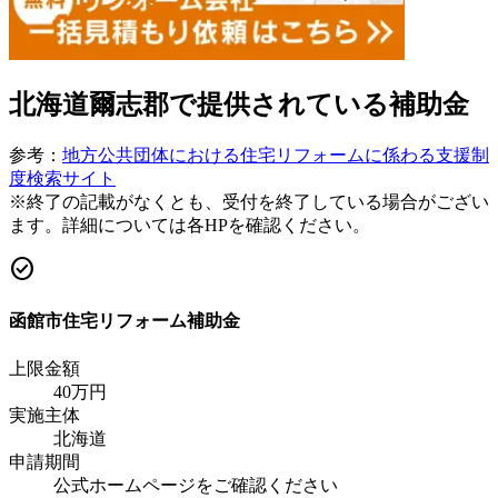
北海道爾志郡
で提供されている補助金
参考：
地方公共団体における住宅リフォームに係わる支援制
度検索サイト
※終了の記載がなくとも、受付を終了している場合がござい
ます。詳細については各HPを確認ください。
check_circle
函館市住宅リフォーム補助金
上限金額
40
万円
実施主体
北海道
申請期間
公式ホームページをご確認ください