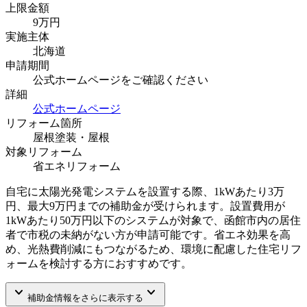
上限金額
9
万円
実施主体
北海道
申請期間
公式ホームページをご確認ください
詳細
公式ホームページ
リフォーム箇所
屋根塗装・屋根
対象リフォーム
省エネリフォーム
自宅に太陽光発電システムを設置する際、1kWあたり3万
円、最大9万円までの補助金が受けられます。設置費用が
1kWあたり50万円以下のシステムが対象で、函館市内の居住
者で市税の未納がない方が申請可能です。省エネ効果を高
め、光熱費削減にもつながるため、環境に配慮した住宅リフ
ォームを検討する方におすすめです。
keyboard_arrow_down
keyboard_arrow_down
補助金情報をさらに表示する