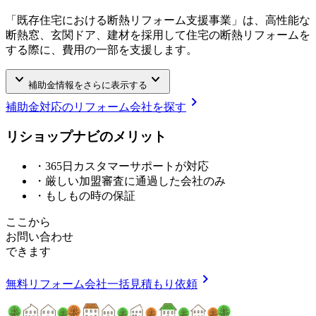
「既存住宅における断熱リフォーム支援事業」は、高性能な
断熱窓、玄関ドア、建材を採用して住宅の断熱リフォームを
する際に、費用の一部を支援します。
keyboard_arrow_down
keyboard_arrow_down
補助金情報をさらに表示する
chevron_right
補助金対応のリフォーム会社を探す
リショップナビの
メ
リ
ッ
ト
・365日カスタマーサポートが対応
・厳しい加盟審査に通過した会社のみ
・もしもの時の保証
ここから
お問い合わせ
できます
chevron_right
無料
リフォーム会社一括見積もり依頼