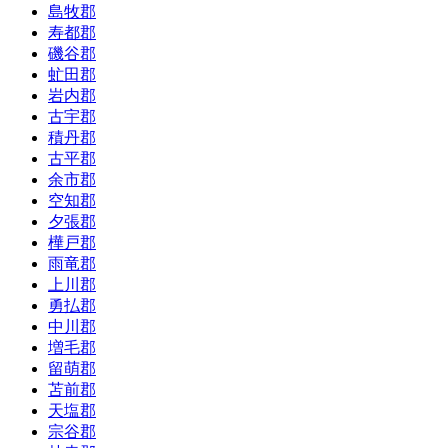
島牧郡
寿都郡
磯谷郡
虻田郡
岩内郡
古宇郡
積丹郡
古平郡
余市郡
空知郡
夕張郡
樺戸郡
雨竜郡
上川郡
勇払郡
中川郡
増毛郡
留萌郡
苫前郡
天塩郡
宗谷郡