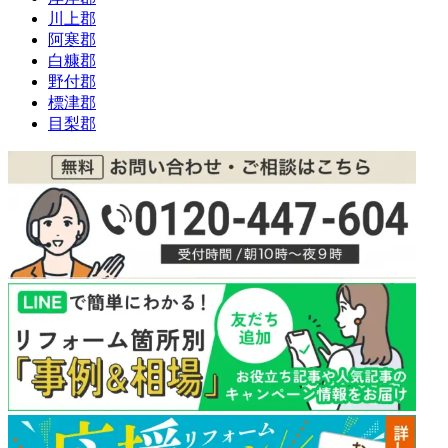
川上郡
阿寒郡
白糠郡
野付郡
標津郡
目梨郡