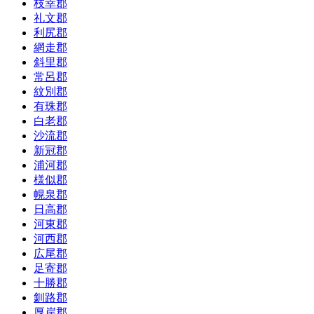
枝幸郡
礼文郡
利尻郡
網走郡
斜里郡
常呂郡
紋別郡
有珠郡
白老郡
沙流郡
新冠郡
浦河郡
様似郡
幌泉郡
日高郡
河東郡
河西郡
広尾郡
足寄郡
十勝郡
釧路郡
厚岸郡