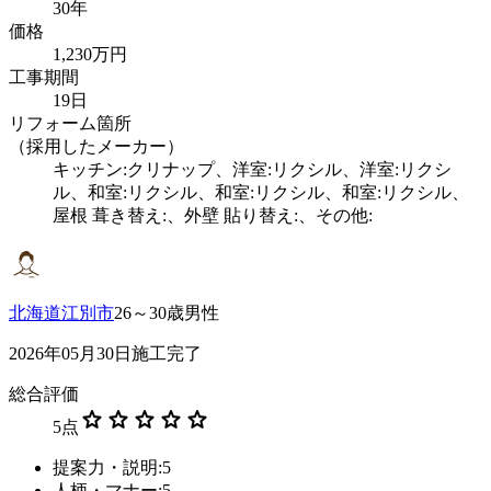
30年
価格
1,230万円
工事期間
19日
リフォーム箇所
（採用したメーカー）
キッチン:クリナップ、洋室:リクシル、洋室:リクシ
ル、和室:リクシル、和室:リクシル、和室:リクシル、
屋根 葺き替え:、外壁 貼り替え:、その他:
北海道江別市
26～30歳男性
2026年05月30日施工完了
総合評価
star
star
star
star
star
5
点
提案力・説明:5
人柄・マナー:5