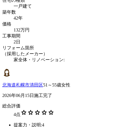
住宅の種類
一戸建て
築年数
42年
価格
132万円
工事期間
2日
リフォーム箇所
（採用したメーカー）
家全体・リノベーション:
北海道札幌市清田区
51～55歳女性
2026年06月15日施工完了
総合評価
star
star
star
star
star
4
点
提案力・説明:4