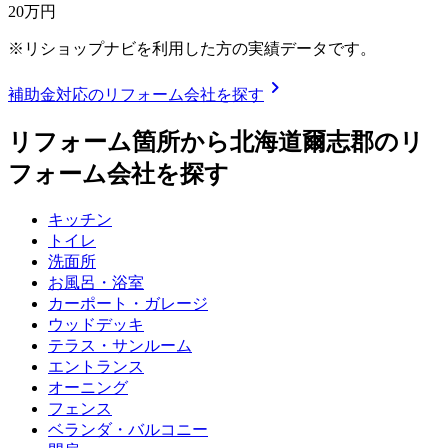
20
万円
※リショップナビを利用した方の実績データです。
chevron_right
補助金対応のリフォーム会社を探す
リフォーム箇所から
北海道爾志郡
のリ
フォーム会社を探す
キッチン
トイレ
洗面所
お風呂・浴室
カーポート・ガレージ
ウッドデッキ
テラス・サンルーム
エントランス
オーニング
フェンス
ベランダ・バルコニー