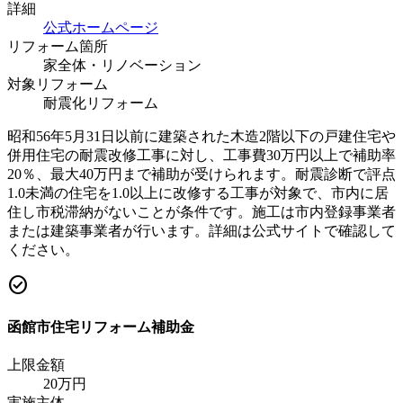
詳細
公式ホームページ
リフォーム箇所
家全体・リノベーション
対象リフォーム
耐震化リフォーム
昭和56年5月31日以前に建築された木造2階以下の戸建住宅や
併用住宅の耐震改修工事に対し、工事費30万円以上で補助率
20％、最大40万円まで補助が受けられます。耐震診断で評点
1.0未満の住宅を1.0以上に改修する工事が対象で、市内に居
住し市税滞納がないことが条件です。施工は市内登録事業者
または建築事業者が行います。詳細は公式サイトで確認して
ください。
check_circle
函館市住宅リフォーム補助金
上限金額
20
万円
実施主体