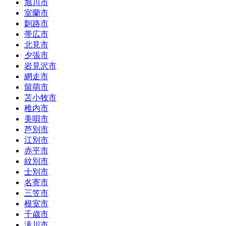
旭川市
室蘭市
釧路市
帯広市
北見市
夕張市
岩見沢市
網走市
留萌市
苫小牧市
稚内市
美唄市
芦別市
江別市
赤平市
紋別市
士別市
名寄市
三笠市
根室市
千歳市
滝川市