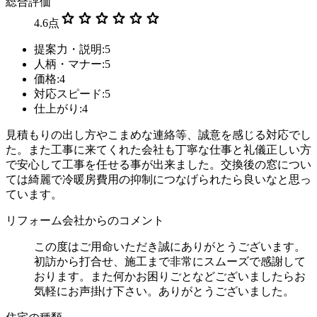
総合評価
star
star
star
star
star
star
4.6
点
提案力・説明:5
人柄・マナー:5
価格:4
対応スピード:5
仕上がり:4
見積もりの出し方やこまめな連絡等、誠意を感じる対応でし
た。また工事に来てくれた会社も丁寧な仕事と礼儀正しい方
で安心して工事を任せる事が出来ました。交換後の窓につい
ては綺麗で冷暖房費用の抑制につなげられたら良いなと思っ
ています。
リフォーム会社からのコメント
この度はご用命いただき誠にありがとうございます。
初訪から打合せ、施工まで非常にスムーズで感謝して
おります。また何かお困りごとなどございましたらお
気軽にお声掛け下さい。ありがとうございました。