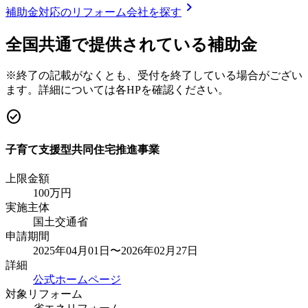
chevron_right
補助金対応のリフォーム会社を探す
全国共通で提供されている補助金
※終了の記載がなくとも、受付を終了している場合がござい
ます。詳細については各HPを確認ください。
check_circle
子育て支援型共同住宅推進事業
上限金額
100
万円
実施主体
国土交通省
申請期間
2025年04月01日〜2026年02月27日
詳細
公式ホームページ
対象リフォーム