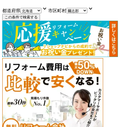
keyboard_arrow_down
keyboard_arrow_down
都道府県
市区町村
この条件で検索する