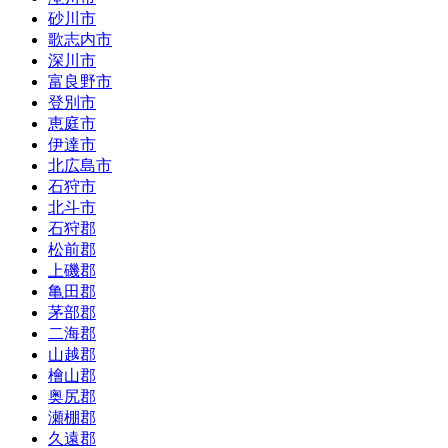
砂川市
歌志内市
深川市
富良野市
登別市
恵庭市
伊達市
北広島市
石狩市
北斗市
石狩郡
松前郡
上磯郡
亀田郡
茅部郡
二海郡
山越郡
檜山郡
奥尻郡
瀬棚郡
久遠郡