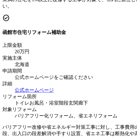
い。
check_circle
函館市住宅リフォーム補助金
上限金額
20
万円
実施主体
北海道
申請期間
公式ホームページをご確認ください
詳細
公式ホームページ
リフォーム箇所
トイレ
お風呂・浴室
階段
玄関
廊下
対象リフォーム
バリアフリー化リフォーム、省エネリフォーム
バリアフリー改修や省エネルギー対策工事に対し、工事費用の
段、出入口の段差解消や手すり設置、省エネ工事は断熱化や