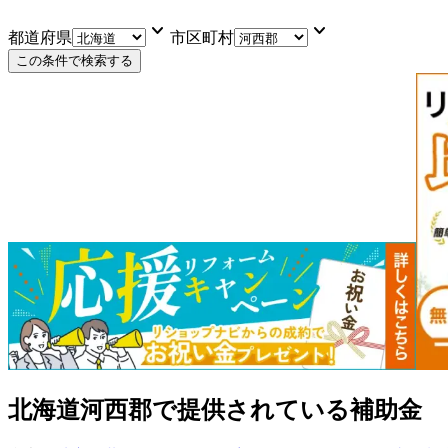
keyboard_arrow_down
keyboard_arrow_down
都道府県
市区町村
この条件で検索する
北海道河西郡
で提供されている補助金