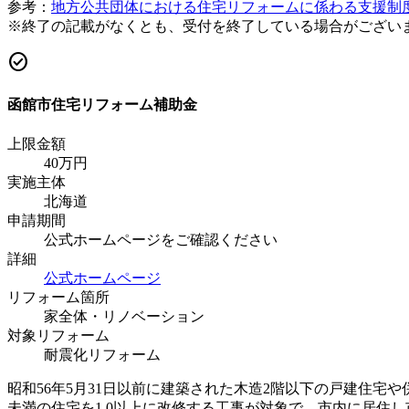
参考：
地方公共団体における住宅リフォームに係わる支援制
※終了の記載がなくとも、受付を終了している場合がござい
check_circle
函館市住宅リフォーム補助金
上限金額
40
万円
実施主体
北海道
申請期間
公式ホームページをご確認ください
詳細
公式ホームページ
リフォーム箇所
家全体・リノベーション
対象リフォーム
耐震化リフォーム
昭和56年5月31日以前に建築された木造2階以下の戸建住宅や
未満の住宅を1.0以上に改修する工事が対象で、市内に居住