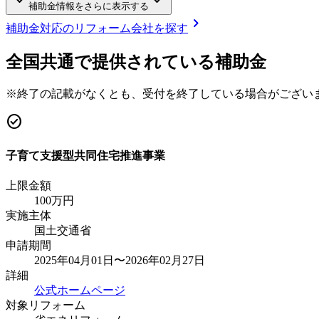
keyboard_arrow_down
keyboard_arrow_down
補助金情報をさらに表示する
chevron_right
補助金対応のリフォーム会社を探す
全国共通で提供されている補助金
※終了の記載がなくとも、受付を終了している場合がござい
check_circle
子育て支援型共同住宅推進事業
上限金額
100
万円
実施主体
国土交通省
申請期間
2025年04月01日〜2026年02月27日
詳細
公式ホームページ
対象リフォーム