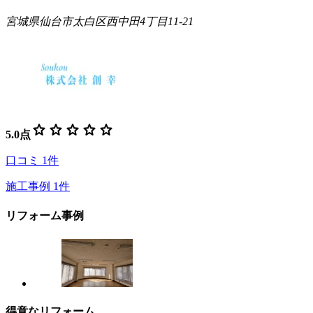
宮城県仙台市太白区西中田4丁目11-21
star
star
star
star
star
5.0
点
口コミ
1
件
施工事例
1
件
リフォーム事例
得意なリフォーム