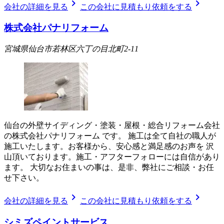
chevron_right
chevron_right
会社の詳細を見る
この会社に見積もり依頼をする
株式会社パナリフォーム
宮城県仙台市若林区六丁の目北町2-11
仙台の外壁サイディング・塗装・屋根・総合リフォーム会社
の株式会社パナリフォーム です。 施工は全て自社の職人が
施工いたします。お客様から、安心感と満足感のお声を 沢
山頂いております。施工・アフターフォローには自信があり
ます。 大切なお住まいの事は、是非、弊社にご相談・お任
せ下さい。
chevron_right
chevron_right
会社の詳細を見る
この会社に見積もり依頼をする
シミズペイントサービス