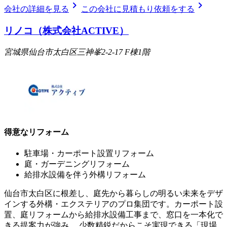
chevron_right
chevron_right
会社の詳細を見る
この会社に見積もり依頼をする
リノコ（株式会社ACTIVE）
宮城県仙台市太白区三神峯2-2-17 F棟1階
得意なリフォーム
駐車場・カーポート設置リフォーム
庭・ガーデニングリフォーム
給排水設備を伴う外構リフォーム
仙台市太白区に根差し、庭先から暮らしの明るい未来をデザ
インする外構・エクステリアのプロ集団です。カーポート設
置、庭リフォームから給排水設備工事まで、窓口を一本化で
きる提案力が強み。 少数精鋭だからこそ実現できる「現場