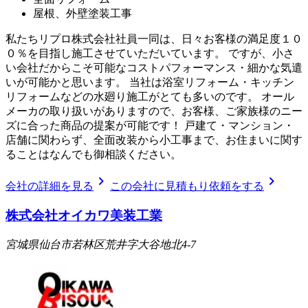
屋根、外壁塗装工事
私たちリプロ株式会社社員一同は、日々お客様の満足度１０
０％を目指し施工させていただいています。 ですが、小さ
い会社だからこそ可能なコストパフォーマンス・細かな気遣
いが可能かと思います。 当社は浴室リフォーム・キッチン
リフォームなどの水廻り施工がとても多いのです。 オール
メーカの取り扱いがありますので、お客様、ご家族様のニー
ズに合った商品の提案が可能です！ 戸建て・マンション・
店舗に関わらず、全面改装から小工事まで、お住まいに関す
ることはなんでも御相談ください。
chevron_right
chevron_right
会社の詳細を見る
この会社に見積もり依頼をする
株式会社オイカワ美装工業
宮城県仙台市若林区荒井字大谷地北4-7