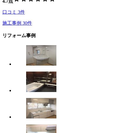
4.7
点
口コミ
3
件
施工事例
30
件
リフォーム事例