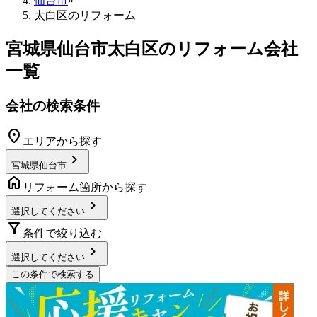
仙台市
»
太白区のリフォーム
宮城県仙台市太白区
のリフォーム会社
一覧
会社の検索条件
location_on
エリアから探す
chevron_right
宮城県仙台市
home
リフォーム箇所から探す
chevron_right
選択してください
filter_alt
条件で絞り込む
chevron_right
選択してください
この条件で検索する