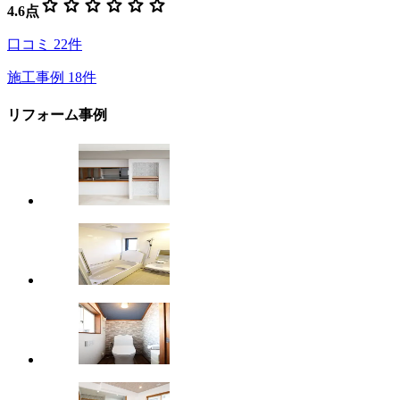
star
star
star
star
star
star
4.6
点
口コミ
22
件
施工事例
18
件
リフォーム事例