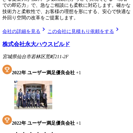
での即応力」で、急なご相談にも柔軟に対応します。確かな
技術力と柔軟性で、お客様の理想を形にする、安心で快適な
外回り空間の改革をご提案します。
chevron_right
chevron_right
会社の詳細を見る
この会社に見積もり依頼をする
株式会社永大ハウスビルド
宮城県仙台市若林区荒町211-2F
2022
年
ユーザー満足優良会社
+
1
2022
年
ユーザー満足優良会社
+
1