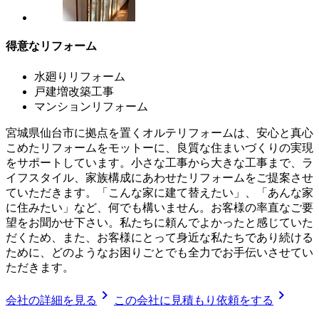
得意なリフォーム
水廻りリフォーム
戸建増改築工事
マンションリフォーム
宮城県仙台市に拠点を置くオルテリフォームは、安心と真心
こめたリフォームをモットーに、良質な住まいづくりの実現
をサポートしています。小さな工事から大きな工事まで、ラ
イフスタイル、家族構成にあわせたリフォームをご提案させ
ていただきます。「こんな家に建て替えたい」、「あんな家
に住みたい」など、何でも構いません。お客様の率直なご要
望をお聞かせ下さい。私たちに頼んでよかったと感じていた
だくため、また、お客様にとって身近な私たちであり続ける
ために、どのようなお困りごとでも全力でお手伝いさせてい
ただきます。
chevron_right
chevron_right
会社の詳細を見る
この会社に見積もり依頼をする