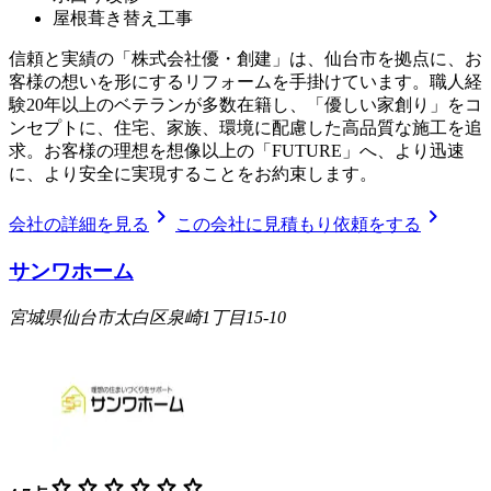
屋根葺き替え工事
信頼と実績の「株式会社優・創建」は、仙台市を拠点に、お
客様の想いを形にするリフォームを手掛けています。職人経
験20年以上のベテランが多数在籍し、「優しい家創り」をコ
ンセプトに、住宅、家族、環境に配慮した高品質な施工を追
求。お客様の理想を想像以上の「FUTURE」へ、より迅速
に、より安全に実現することをお約束します。
chevron_right
chevron_right
会社の詳細を見る
この会社に見積もり依頼をする
サンワホーム
宮城県仙台市太白区泉崎1丁目15-10
star
star
star
star
star
star