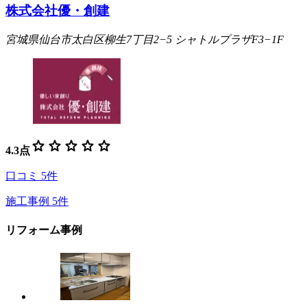
株式会社優・創建
宮城県仙台市太白区柳生7丁目2−5 シャトルプラザF3−1F
star
star
star
star
star
4.3
点
口コミ
5
件
施工事例
5
件
リフォーム事例