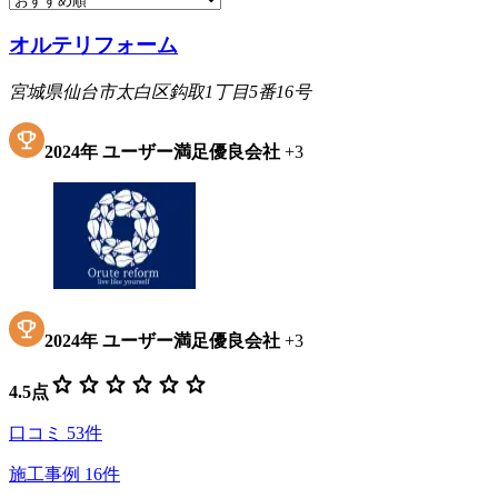
オルテリフォーム
宮城県仙台市太白区鈎取1丁目5番16号
2024
年
ユーザー満足優良会社
+
3
2024
年
ユーザー満足優良会社
+
3
star
star
star
star
star
star
4.5
点
口コミ
53
件
施工事例
16
件