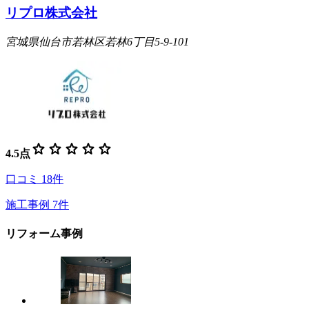
リプロ株式会社
宮城県仙台市若林区若林6丁目5-9-101
star
star
star
star
star
4.5
点
口コミ
18
件
施工事例
7
件
リフォーム事例