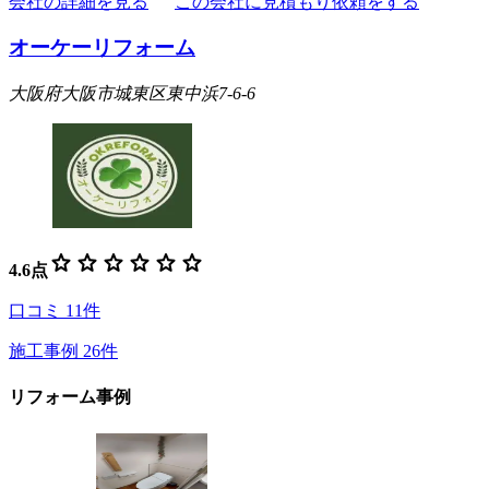
会社の詳細を見る
この会社に見積もり依頼をする
オーケーリフォーム
大阪府大阪市城東区東中浜7-6-6
star
star
star
star
star
star
4.6
点
口コミ
11
件
施工事例
26
件
リフォーム事例