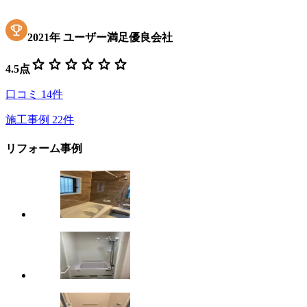
2021
年
ユーザー満足優良会社
star
star
star
star
star
star
4.5
点
口コミ
14
件
施工事例
22
件
リフォーム事例