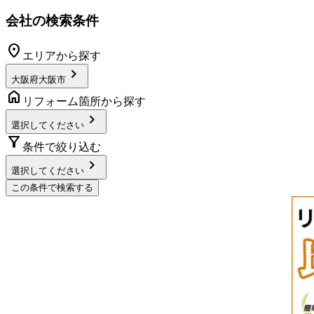
会社の検索条件
location_on
エリアから探す
chevron_right
大阪府大阪市
home
リフォーム箇所から探す
chevron_right
選択してください
filter_alt
条件で絞り込む
chevron_right
選択してください
この条件で検索する