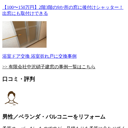
【100〜150万円】2階3階の9か所の窓に後付けシャッター！
出窓にも取付けできる
浴室ドア交換 浴室折れ戸に交換事例
>> 有限会社中沢硝子建窓の事例一覧はこちら
口コミ・評判
男性／ベランダ・バルコニーをリフォーム