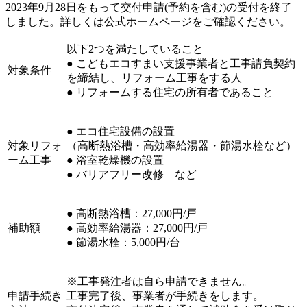
2023年9月28日をもって交付申請(予約を含む)の受付を終了
しました。詳しくは公式ホームページをご確認ください。
以下2つを満たしていること
● こどもエコすまい支援事業者と工事請負契約
対象条件
を締結し、リフォーム工事をする人
● リフォームする住宅の所有者であること
● エコ住宅設備の設置
対象リフォ
（高断熱浴槽・高効率給湯器・節湯水栓など）
ーム工事
● 浴室乾燥機の設置
● バリアフリー改修 など
● 高断熱浴槽：27,000円/戸
補助額
● 高効率給湯器：27,000円/戸
● 節湯水栓：5,000円/台
※工事発注者は自ら申請できません。
申請手続き
工事完了後、事業者が手続きをします。