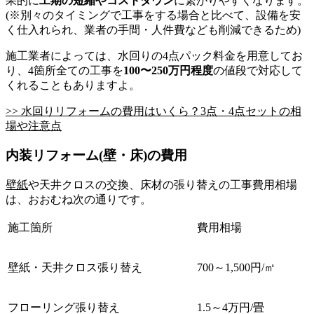
果的に
工期の短縮やコストダウン
に繋がりやすくなります。
(※別々のタイミングで工事をする場合と比べて、設備を安
く仕入れられ、業者の手間・人件費なども削減できるため)
施工業者によっては、水回りの4点パック料金を用意してお
り、4箇所全ての工事を
100〜250万円程度
の値段で対応して
くれることもありますよ。
>> 水回りリフォームの費用はいくら？3点・4点セットの相
場や注意点
内装リフォーム(壁・床)の費用
壁紙
や天井クロスの交換、床材の張り替えの工事費用相場
は、おおむね次の通りです。
施工箇所
費用相場
壁紙・天井クロス張り替え
700～1,500円/㎡
フローリング張り替え
1.5～4万円/畳