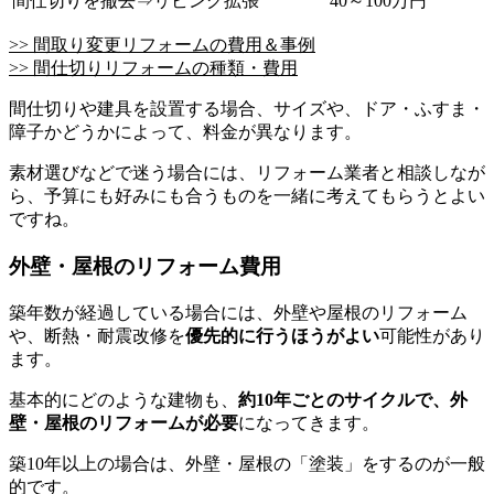
間仕切りを撤去⇒リビング拡張
40～100万円
>> 間取り変更リフォームの費用＆事例
>> 間仕切りリフォームの種類・費用
間仕切りや建具を設置する場合、サイズや、ドア・ふすま・
障子かどうかによって、料金が異なります。
素材選びなどで迷う場合には、リフォーム業者と相談しなが
ら、予算にも好みにも合うものを一緒に考えてもらうとよい
ですね。
外壁・屋根のリフォーム費用
築年数が経過している場合には、外壁や屋根のリフォーム
や、断熱・耐震改修を
優先的に行うほうがよい
可能性があり
ます。
基本的にどのような建物も、
約10年ごとのサイクルで、外
壁・屋根のリフォームが必要
になってきます。
築10年以上の場合は、外壁・屋根の「塗装」をするのが一般
的です。